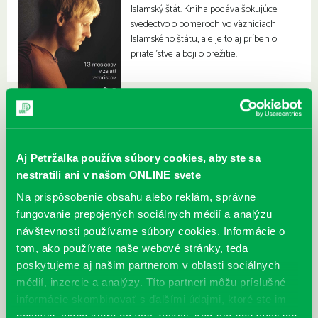
Islamský štát. Kniha podáva šokujúce
svedectvo o pomeroch vo väzniciach
Islamského štátu, ale je to aj príbeh o
priateľstve a boji o prežitie.
Aj Petržalka používa súbory cookies, aby ste sa
nestratili ani v našom ONLINE svete
Na prispôsobenie obsahu alebo reklám, správne
fungovanie prepojených sociálnych médií a analýzu
návštevnosti používame súbory cookies. Informácie o
tom, ako používate naše webové stránky, teda
poskytujeme aj našim partnerom v oblasti sociálnych
médií, inzercie a analýzy. Títo partneri môžu príslušné
informácie skombinovať s ďalšími údajmi, ktoré ste im
poskytli, alebo ktoré od vás získali, keď ste používali ich