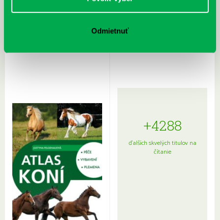
Rudź, Przemyslaw: Atlas hviezd:
Hardy, Paula: Japonsko na tanieri:
Odmietnuť
Sprievodca po hviezdnej oblohe
kompletný sprievodca
japonskou kuchyňou a etiketou
+4288
ďalších skvelých titulov na
čítanie