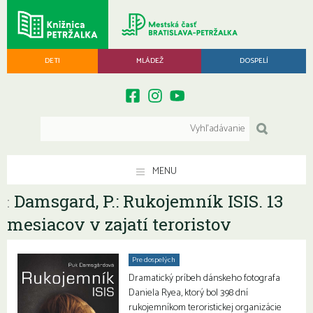
DETI
MLÁDEŽ
DOSPELÍ
MENU
Damsgard, P.: Rukojemník ISIS. 13
:
mesiacov v zajatí teroristov
Pre dospelých
Dramatický príbeh dánskeho fotografa
Daniela Ryea, ktorý bol 398 dní
rukojemníkom teroristickej organizácie