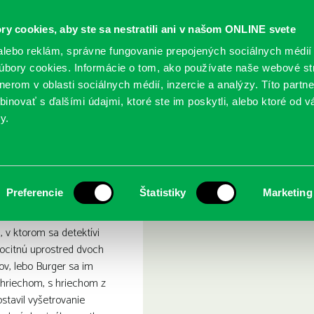
ry cookies, aby ste sa nestratili ani v našom ONLINE svete
lebo reklám, správne fungovanie prepojených sociálnych médií
bory cookies. Informácie o tom, ako používate naše webové st
erom v oblasti sociálnych médií, inzercie a analýzy. Títo partn
GY
SLUŽBY
PODUJATIA
POBOČKY
O KNIŽ
inovať s ďalšími údajmi, ktoré ste im poskytli, alebo ktoré od vá
y.
meno minulosti
Preferencie
Štatistiky
Marketing
 v ktorom sa detektívi
ocitnú uprostred dvoch
v, lebo Burger sa im
 hriechom, s hriechom z
ostavil vyšetrovanie