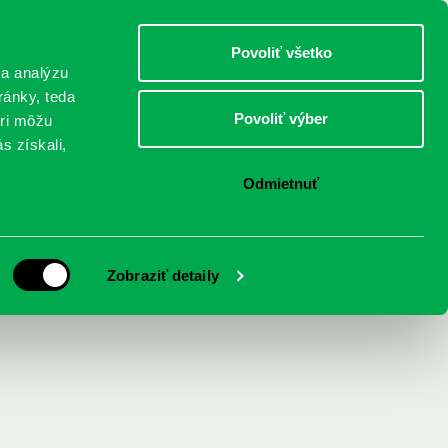
DETI
MLÁDEŽ
DOSPELÍ
Povoliť všetko
 a analýzu
ránky, teda
Povoliť výber
eri môžu
NICI
FEDINOVA
KONTAKTY
s získali,
Odmietnuť
Zobraziť detaily