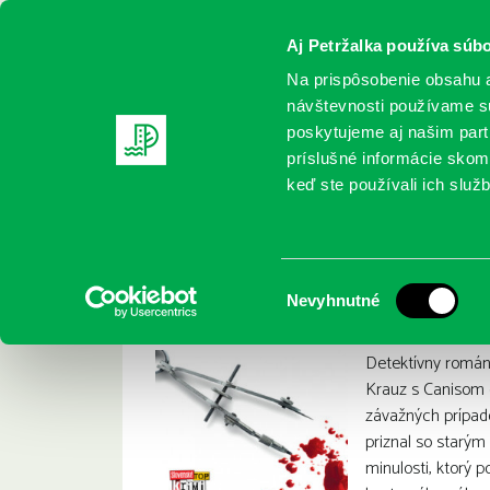
Aj Petržalka používa súbo
Na prispôsobenie obsahu a
návštevnosti používame sú
poskytujeme aj našim partn
REGISTRUJTE SA
ONLINE KATALÓ
príslušné informácie skomb
keď ste používali ich služb
Domov
Nové knihy
Dán, Dominik: Bremeno minulosti
Dán, Dominik: Bre
:
Výber
Nevyhnutné
súhlasu
Detektívny román,
Krauz s Canisom 
závažných prípado
priznal so starým
minulosti, ktorý p