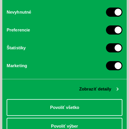
služby.
Výber
Nevyhnutné
súhlasu
McGrath, Andy: Tadej Pogačar:
Bárdy, Peter: Radičová
Prvá biografia najväčšieho
cyklistu modernej doby:
Preferencie
nezastaviteľný
Štatistiky
Marketing
Zobraziť detaily
Povoliť všetko
Povoliť výber