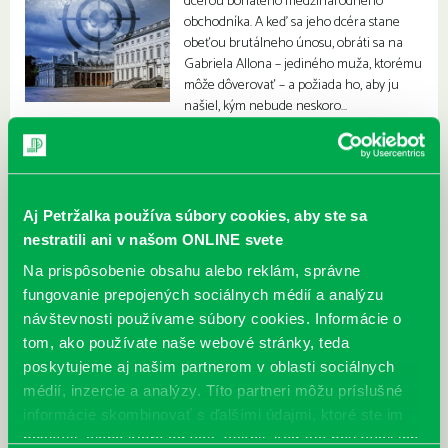
dcérou bohatého medzinárodného
obchodníka. A keď sa jeho dcéra stane
obeťou brutálneho únosu, obráti sa na
Gabriela Allona – jediného muža, ktorému
môže dôverovať – a požiada ho, aby ju
našiel, kým nebude neskoro…
Aj Petržalka používa súbory cookies, aby ste sa
nestratili ani v našom ONLINE svete
Na prispôsobenie obsahu alebo reklám, správne
fungovanie prepojených sociálnych médií a analýzu
návštevnosti používame súbory cookies. Informácie o
tom, ako používate naše webové stránky, teda
poskytujeme aj našim partnerom v oblasti sociálnych
médií, inzercie a analýzy. Títo partneri môžu príslušné
informácie skombinovať s ďalšími údajmi, ktoré ste im
poskytli, alebo ktoré od vás získali, keď ste používali ich