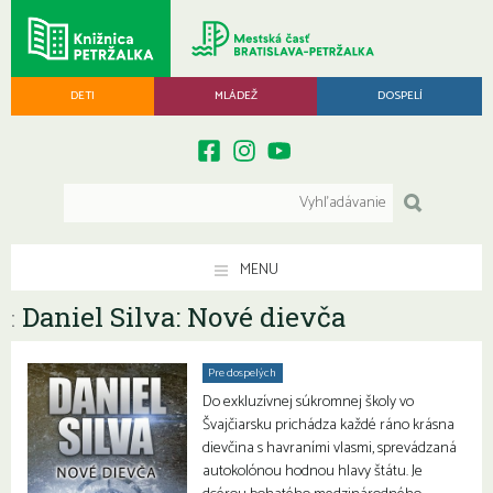
DETI
MLÁDEŽ
DOSPELÍ
MENU
Daniel Silva: Nové dievča
:
Pre dospelých
Do exkluzívnej súkromnej školy vo
Švajčiarsku prichádza každé ráno krásna
dievčina s havraními vlasmi, sprevádzaná
autokolónou hodnou hlavy štátu. Je