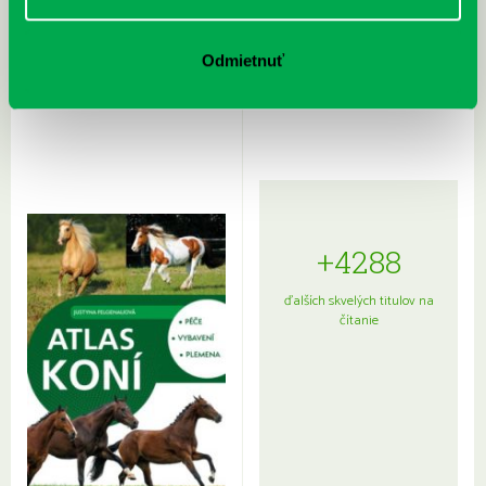
Rudź, Przemyslaw: Atlas hviezd:
Hardy, Paula: Japonsko na tanieri:
Odmietnuť
Sprievodca po hviezdnej oblohe
kompletný sprievodca
japonskou kuchyňou a etiketou
+4288
ďalších skvelých titulov na
čítanie