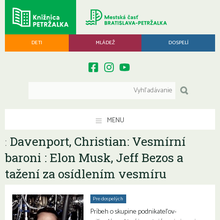
DETI
MLÁDEŽ
DOSPELÍ
MENU
Davenport, Christian: Vesmírní
:
baroni : Elon Musk, Jeff Bezos a
tažení za osídlením vesmíru
Pre dospelých
Príbeh o skupine podnikateľov-