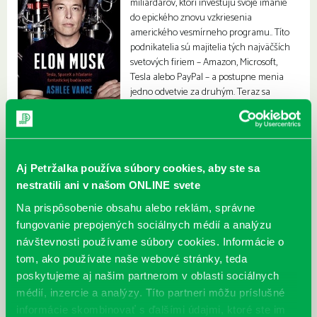
miliardárov, ktorí investujú svoje imanie
do epického znovu vzkriesenia
amerického vesmírneho programu.. Títo
podnikatelia sú majitelia tých najväčších
svetových firiem – Amazon, Microsoft,
Tesla alebo PayPal – a postupne menia
jedno odvetvie za druhým. Teraz sa
rozhodli zmeniť to najväčšie: vesmír.
Aj Petržalka používa súbory cookies, aby ste sa
nestratili ani v našom ONLINE svete
Na prispôsobenie obsahu alebo reklám, správne
fungovanie prepojených sociálnych médií a analýzu
návštevnosti používame súbory cookies. Informácie o
tom, ako používate naše webové stránky, teda
poskytujeme aj našim partnerom v oblasti sociálnych
médií, inzercie a analýzy. Títo partneri môžu príslušné
informácie skombinovať s ďalšími údajmi, ktoré ste im