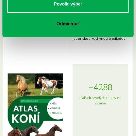
Povoliť výber
Odmietnuť
Rudź, Przemyslaw: Atlas hviezd:
Hardy, Paula: Japonsko na tanieri:
Sprievodca po hviezdnej oblohe
kompletný sprievodca
japonskou kuchyňou a etiketou
+4288
ďalších skvelých titulov na
čítanie