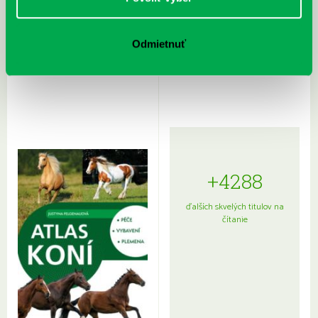
Rudź, Przemyslaw: Atlas hviezd:
Hardy, Paula: Japonsko na tanieri:
Odmietnuť
Sprievodca po hviezdnej oblohe
kompletný sprievodca
japonskou kuchyňou a etiketou
+4288
ďalších skvelých titulov na
čítanie