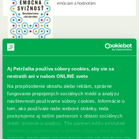
emóciám a hodnotám.
Aj Petržalka používa súbory cookies, aby ste sa
nestratili ani v našom ONLINE svete
Na prispôsobenie obsahu alebo reklám, správne
fungovanie prepojených sociálnych médií a analýzu
návštevnosti používame súbory cookies. Informácie o
tom, ako používate naše webové stránky, teda
poskytujeme aj našim partnerom v oblasti sociálnych
médií, inzercie a analýzy. Títo partneri môžu príslušné
informácie skombinovať s ďalšími údajmi, ktoré ste im
poskytli, alebo ktoré od vás získali, keď ste používali ich