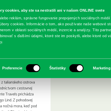
ry cookies, aby ste sa nestratili ani v našom ONLINE svete
lebo reklám, správne fungovanie prepojených sociálnych médií
bory cookies. Informácie o tom, ako používate naše webové st
erom v oblasti sociálnych médií, inzercie a analýzy. Títo partn
GY
SLUŽBY
PODUJATIA
POBOČKY
O KNIŽ
inovať s ďalšími údajmi, ktoré ste im poskytli, alebo ktoré od vá
y.
: vraždy pod slnkom
s:Smrť na Capri : vraždy p
Preferencie
Štatistiky
Marketing
 z talianskeho ostrova
redníctvom cestovnej
nte Travels prichádza
go Lind. Z pohodovej
va nočná mora, keď pod