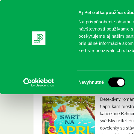
Aj Petržalka používa súbo
Na prispôsobenie obsahu a
návštevnosti používame sú
poskytujeme aj našim partn
REGISTRUJTE SA
ONLINE KATALÓ
príslušné informácie skomb
keď ste používali ich služb
Domov
Nové knihy
De La Motte, Anders:Smrť na Capri 
De La Motte, Ander
:
Výber
Nevyhnutné
súhlasu
Detektívny román
Capri, kam prost
kancelárie Belmo
švédsky učiteľ Hu
dovolenky sa stá