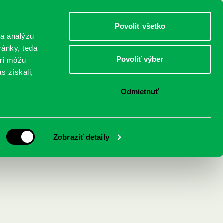
DETI
MLÁDEŽ
DOSPELÍ
Povoliť všetko
 a analýzu
ránky, teda
Povoliť výber
eri môžu
NICI
FEDINOVA
KONTAKTY
s získali,
Odmietnuť
od slnkom
Zobraziť detaily