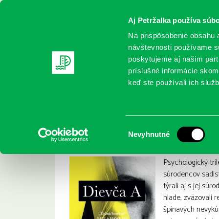
Aj Petržalka používa súbo
Na prispôsobenie obsahu a
návštevnosti používame sú
poskytujeme aj našim partn
REGISTRUJTE SA
ONLINE KATALÓ
príslušné informácie skomb
keď ste používali ich služb
Domov
Nové knihy
Dean, Abigail: Dievča A
Dean, Abigail: Diev
:
Výber
Nevyhnutné
súhlasu
Psychologický trile
súrodencov sadist
týrali aj s jej sú
hlade, zväzovali 
špinavých nevykú