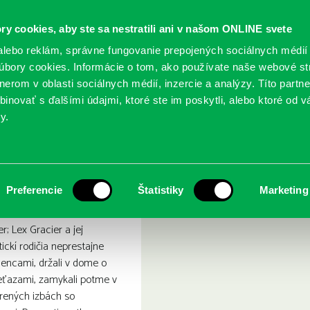
ry cookies, aby ste sa nestratili ani v našom ONLINE svete
lebo reklám, správne fungovanie prepojených sociálnych médií
bory cookies. Informácie o tom, ako používate naše webové st
erom v oblasti sociálnych médií, inzercie a analýzy. Títo partn
GY
SLUŽBY
PODUJATIA
POBOČKY
O KNIŽ
inovať s ďalšími údajmi, ktoré ste im poskytli, alebo ktoré od vá
y.
ča A
Preferencie
Štatistiky
Marketing
r; Lex Gracier a jej
ickí rodičia neprestajne
rodencami, držali v dome o
reťazami, zamykali potme v
rených izbách so