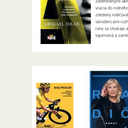
zatemnenými okna
vracia do rodného
zdedený rodičovs
súrodencami rozh
rany sa otvárajú 
tajomstvá a zaml