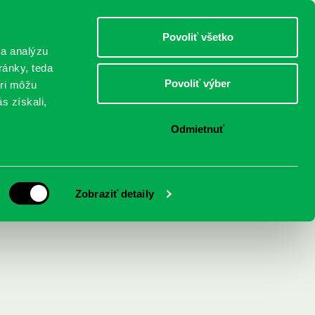
DETI
MLÁDEŽ
DOSPELÍ
Povoliť všetko
 a analýzu
ránky, teda
Povoliť výber
eri môžu
NICI
FEDINOVA
KONTAKTY
s získali,
Odmietnuť
Zobraziť detaily