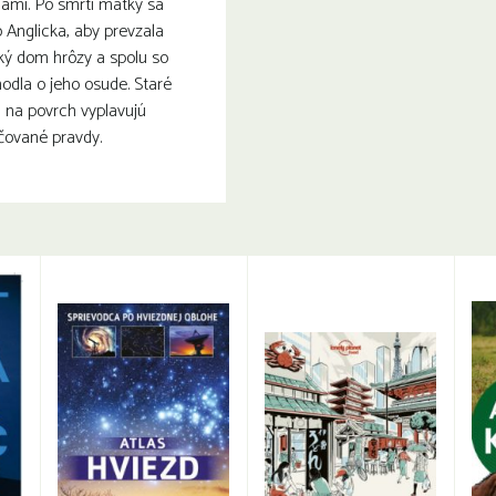
mi. Po smrti matky sa
 Anglicka, aby prevzala
ký dom hrôzy a spolu so
odla o jeho osude. Staré
a na povrch vyplavujú
čované pravdy.