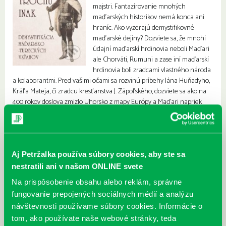
majstri. Fantazírovanie mnohých
maďarských historikov nemá konca ani
hraníc. Ako vyzerajú demystifikovné
maďarské dejiny? Dozviete sa, že mnohí
údajní maďarskí hrdinovia neboli Maďari
ale Chorváti, Rumuni a zase iní maďarskí
hrdinovia boli zradcami vlastného národa
a kolaborantmi. Pred vašimi očami sa rozvinú príbehy Jána Huňadyho,
Kráľa Mateja, či zradcu kresťanstva J. Zápoľského, dozviete sa ako na
400 rokov doslova zmizlo Uhorsko z mapy Európy a Maďari napriek
tomu s hrdosťou oslavujú svoju 1000 ročnú ríšu. Boli to slávni
hrdinovia: Žigmund Bátory, Štefan Bočkaj, Gabriel Betlen, Juraj Rákoci,
Imrich Tókeli? Aká je pravda? A čo legendárni kuruci? Rozprávky a
skutočnosť. Aké dôsledky mali ich hrdinské boje na územie Slovenska?
Aj Petržalka používa súbory cookies, aby ste sa
nestratili ani v našom ONLINE svete
Na prispôsobenie obsahu alebo reklám, správne
fungovanie prepojených sociálnych médií a analýzu
návštevnosti používame súbory cookies. Informácie o
tom, ako používate naše webové stránky, teda