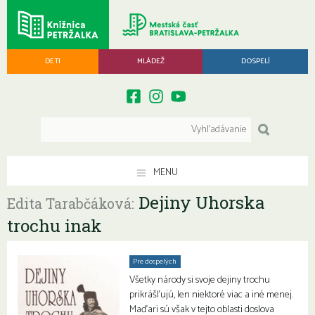
DETI
MLÁDEŽ
DOSPELÍ
MENU
Dejiny Uhorska
Edita Tarabčáková:
trochu inak
Pre dospelých
Všetky národy si svoje dejiny trochu
prikrášľujú, len niektoré viac a iné menej.
Maďari sú však v tejto oblasti doslova