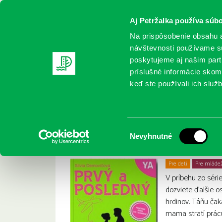
Aj Petržalka používa súbo
Na prispôsobenie obsahu a
návštevnosti používame sú
poskytujeme aj našim partn
REGISTRUJTE SA
ONLINE KATALÓ
príslušné informácie skomb
keď ste používali ich služb
Domov
Nové knihy
Demovičová, Silvia: Prvý a posledný
Demovičová, Silvia
:
Výber
Nevyhnutné
súhlasu
Pre deti
Pre mláde
V príbehu zo séri
dozviete ďalšie 
hrdinov. Táňu čak
mama stratí prácu