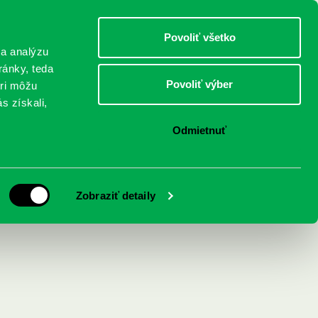
DETI
MLÁDEŽ
DOSPELÍ
Povoliť všetko
 a analýzu
ránky, teda
Povoliť výber
eri môžu
NICI
FEDINOVA
KONTAKTY
s získali,
Odmietnuť
Zobraziť detaily