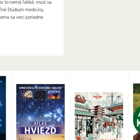
ex to nemá ľahké, musí sa
očné štúdium medicíny,
doma sa veci poriadne