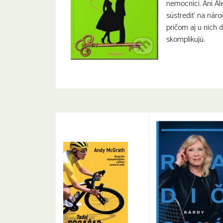
nemocnici. Ani Al
sústrediť na nár
pričom aj u nich 
skomplikujú.