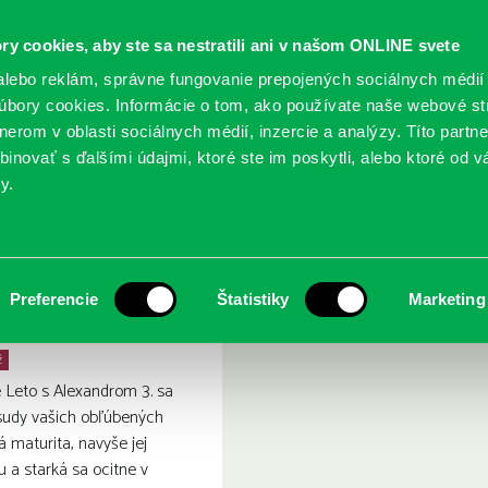
ry cookies, aby ste sa nestratili ani v našom ONLINE svete
lebo reklám, správne fungovanie prepojených sociálnych médií
bory cookies. Informácie o tom, ako používate naše webové st
erom v oblasti sociálnych médií, inzercie a analýzy. Títo partn
GY
SLUŽBY
PODUJATIA
POBOČKY
O KNIŽ
inovať s ďalšími údajmi, ktoré ste im poskytli, alebo ktoré od vá
y.
: Prvý a posledný
Preferencie
Štatistiky
Marketing
ž
e Leto s Alexandrom 3. sa
osudy vašich obľúbených
á maturita, navyše jej
 a starká sa ocitne v