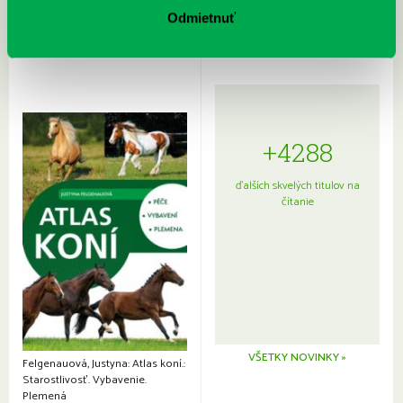
japonskou kuchyňou a etiketou
Odmietnuť
+4288
ďalších skvelých titulov na
čítanie
VŠETKY NOVINKY »
Felgenauová, Justyna: Atlas koní.:
Starostlivosť. Vybavenie.
Plemená