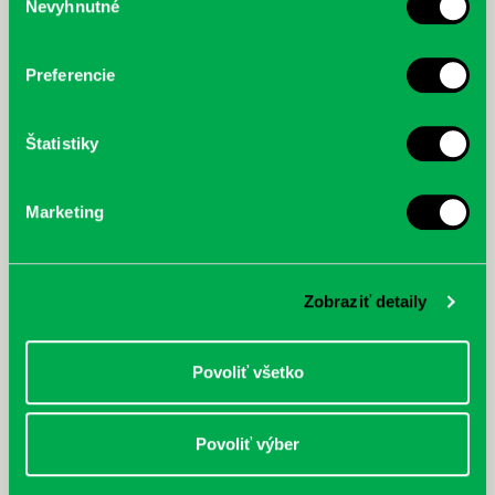
Nevyhnutné
súhlasu
Prvá biografia najväčšieho
cyklistu modernej doby:
nezastaviteľný
Preferencie
Štatistiky
Marketing
Zobraziť detaily
Povoliť všetko
Povoliť výber
Rudź, Przemyslaw: Atlas hviezd:
Hardy, Paula: Japonsko na tanieri:
Sprievodca po hviezdnej oblohe
kompletný sprievodca