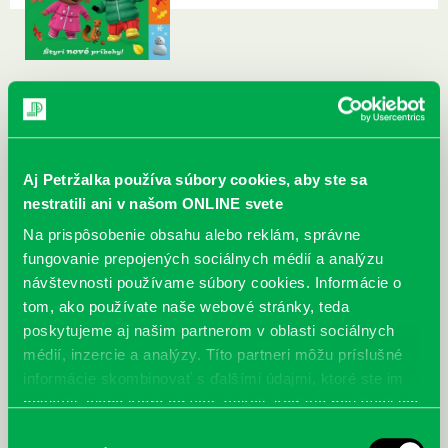
Aj Petržalka používa súbory cookies, aby ste sa
nestratili ani v našom ONLINE svete
Na prispôsobenie obsahu alebo reklám, správne
fungovanie prepojených sociálnych médií a analýzu
návštevnosti používame súbory cookies. Informácie o
tom, ako používate naše webové stránky, teda
poskytujeme aj našim partnerom v oblasti sociálnych
médií, inzercie a analýzy. Títo partneri môžu príslušné
informácie skombinovať s ďalšími údajmi, ktoré ste im
poskytli, alebo ktoré od vás získali, keď ste používali ich
služby.
Výber
McGrath, Andy: Tadej Pogačar:
Bárdy, Peter: Radičová