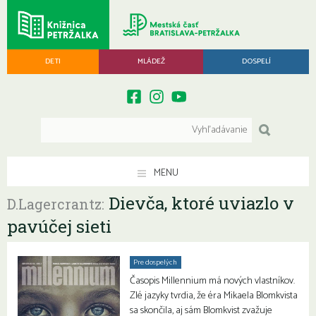
DETI
MLÁDEŽ
DOSPELÍ
MENU
Dievča, ktoré uviazlo v
D.Lagercrantz:
pavúčej sieti
Pre dospelých
Časopis Millennium má nových vlastníkov.
Zlé jazyky tvrdia, že éra Mikaela Blomkvista
sa skončila, aj sám Blomkvist zvažuje