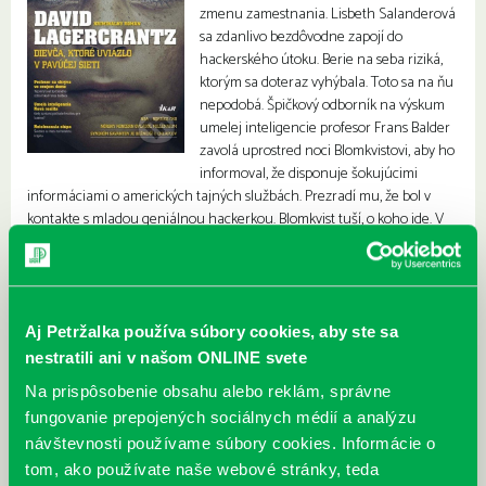
zmenu zamestnania. Lisbeth Salanderová
sa zdanlivo bezdôvodne zapojí do
hackerského útoku. Berie na seba riziká,
ktorým sa doteraz vyhýbala. Toto sa na ňu
nepodobá. Špičkový odborník na výskum
umelej inteligencie profesor Frans Balder
zavolá uprostred noci Blomkvistovi, aby ho
informoval, že disponuje šokujúcimi
informáciami o amerických tajných službách. Prezradí mu, že bol v
kontakte s mladou geniálnou hackerkou. Blomkvist tuší, o koho ide. V
Blomkvistovi skrsne nádej na senzačné odhalenie, ktoré on aj časopis
Millennium zúfalo potrebujú. Ako zvyčajne, Lisbeth Salanderová
sleduje svoje vlastné ciele. Nadišiel čas, aby sa ich životné cesty opäť
stretli.
Aj Petržalka používa súbory cookies, aby ste sa
nestratili ani v našom ONLINE svete
Na prispôsobenie obsahu alebo reklám, správne
fungovanie prepojených sociálnych médií a analýzu
návštevnosti používame súbory cookies. Informácie o
tom, ako používate naše webové stránky, teda