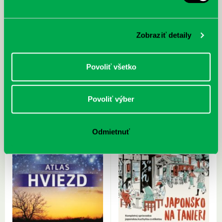
McGrath, Andy: Tadej Pogačar:
Bárdy, Peter: Radičová
Prvá biografia najväčšieho
Zobraziť detaily
cyklistu modernej doby:
nezastaviteľný
Povoliť všetko
Povoliť výber
Odmietnuť