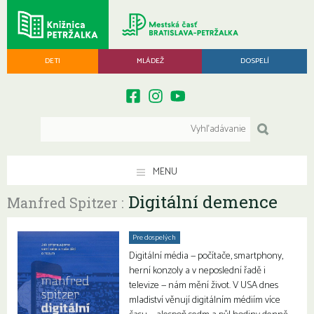
DETI
MLÁDEŽ
DOSPELÍ
MENU
Digitální demence
Manfred Spitzer :
Pre dospelých
Digitální média — počítače, smartphony,
herní konzoly a v neposlední řadě i
televize — nám mění život. V USA dnes
mladiství věnují digitálním médiím více