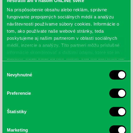
abychom zabránili digitální demenci.
nestratili ani v našom ONLINE svete
Na prispôsobenie obsahu alebo reklám, správne
V Německu i anglosaském světě vzbudila kniha značný ohlas mimo
jiné i ze strany rodičů a pedagogů, nicméně reakce odborné veřejnosti
fungovanie prepojených sociálnych médií a analýzu
byly dosti kontroverzní.
návštevnosti používame súbory cookies. Informácie o
tom, ako používate naše webové stránky, teda
poskytujeme aj našim partnerom v oblasti sociálnych
médií, inzercie a analýzy. Títo partneri môžu príslušné
informácie skombinovať s ďalšími údajmi, ktoré ste im
poskytli, alebo ktoré od vás získali, keď ste používali ich
služby.
Výber
Nevyhnutné
súhlasu
Preferencie
Štatistiky
Marketing