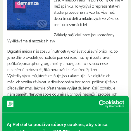
času — alespoň sedm a půl hodiny denně —
než spánku. To vyplývá z reprezentativní
studie, provedené na vzorku více než
dvou tisíců dětí a mladistvých ve věku od
osmi do osmnácti let.
Základy naší civilizace jsou ohroženy.
Vyklikáváme si mozek z hlavy
Digitální média nás zbavují nutnosti vykonávat duševní práci. To, co
jsme dřív prováděli jednoduše pomocí rozumu, nyní obstarávají
počítače, smartphony, organizéry a navigace. To s sebou nese
nezměrné nebezpečí, říká neurovědec Manfred Spitzer.
Výsledky výzkumů, které zmiňuje, jsou alarmující. Na digitálních
médiích vzniká závislost. V dlouhodobém horizontu poškozují tělo a
především mysl. Jakmile přestaneme vyvíjet duševní úsilí, ochabuje
nám paměť. Nervové spoje odumírají, ty nové nepřežijí, protože jich
není třeba. U dětí a mladistvých dramaticky klesá vinou digitálních
médií schopnost učení a výsledkem jsou poruchy pozornosti a čtení,
úzkost a otupělost, poruchy spánku a deprese, nadváha, sklony k násilí
a úpadek společnosti. Spitzer ukazuje obavy, jež tento vývoj vzbuzuje, a
Aj Petržalka používa súbory cookies, aby ste sa
vybízí k omezení konzumního způsobu života, především u dětí,