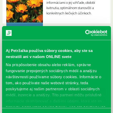
informáciami o jej vzhľade, období
kvitnutia, optimálnom stanovišti a
konkrétnych liečivých účinkoch.
Aj Petržalka používa súbory cookies, aby ste sa
nestratili ani v našom ONLINE svete
Na prispôsobenie obsahu alebo reklám, správne
fungovanie prepojených sociálnych médií a analýzu
návštevnosti používame súbory cookies. Informácie o
tom, ako používate naše webové stránky, teda
poskytujeme aj našim partnerom v oblasti sociálnych
médií, inzercie a analýzy. Títo partneri môžu príslušné
informácie skombinovať s ďalšími údajmi, ktoré ste im
poskytli, alebo ktoré od vás získali, keď ste používali ich