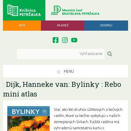
DETI
MLÁDEŽ
DOSPELÍ
MENU
Dijk, Hanneke van: Bylinky : Rebo
:
mini atlas
Viac ako 160 druhov úžitkových a liečivých
rastlín, ktoré sa bežne vyskytujú v našich
zemepisných šírkach. Každá rastlina má
vyhradenú samostatnú kartu s