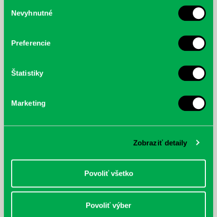
služby.
Výber
Nevyhnutné
súhlasu
McGrath, Andy: Tadej Pogačar:
Bárdy, Peter: Radičová
Prvá biografia najväčšieho
cyklistu modernej doby:
Preferencie
nezastaviteľný
Štatistiky
Marketing
Zobraziť detaily
Povoliť všetko
Povoliť výber