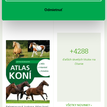
Rudź, Przemyslaw: Atlas hviezd:
Hardy, Paula: Japonsko na tanieri:
Sprievodca po hviezdnej oblohe
kompletný sprievodca
Odmietnuť
japonskou kuchyňou a etiketou
+4288
ďalších skvelých titulov na
čítanie
VŠETKY NOVINKY »
Felgenauová, Justyna: Atlas koní.: