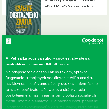
sebarozvoj pre lepšie rozhodovanie v
súkromnom živote aj v zamestnaní.
Aj Petržalka používa súbory cookies, aby ste sa
nestratili ani v našom ONLINE svete
Na prispôsobenie obsahu alebo reklám, správne
fungovanie prepojených sociálnych médií a analýzu
návštevnosti používame súbory cookies. Informácie o
tom, ako používate naše webové stránky, teda
poskytujeme aj našim partnerom v oblasti sociálnych
médií, inzercie a analýzy. Títo partneri môžu príslušné
informácie skombinovať s ďalšími údajmi, ktoré ste im