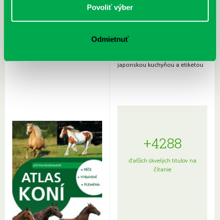
Povoliť výber
Odmietnuť
Rudź, Przemyslaw: Atlas hviezd:
Hardy, Paula: Japonsko na tanieri:
Sprievodca po hviezdnej oblohe
kompletný sprievodca
japonskou kuchyňou a etiketou
+4288
ďalších skvelých titulov na
čítanie