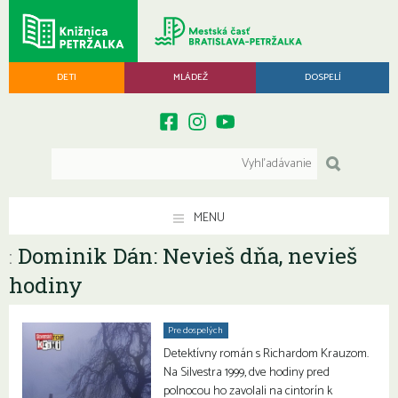
DETI
MLÁDEŽ
DOSPELÍ
MENU
Dominik Dán: Nevieš dňa, nevieš
:
hodiny
Pre dospelých
Detektívny román s Richardom Krauzom.
Na Silvestra 1999, dve hodiny pred
polnocou ho zavolali na cintorín k