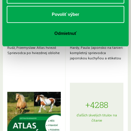
Povoliť výber
Odmietnuť
Rudź, Przemyslaw: Atlas hviezd:
Hardy, Paula: Japonsko na tanieri:
Sprievodca po hviezdnej oblohe
kompletný sprievodca
japonskou kuchyňou a etiketou
+4288
ďalších skvelých titulov na
čítanie