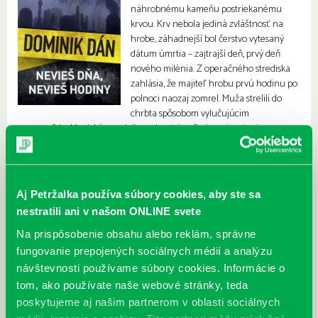
náhrobnému kameňu postriekanému
krvou. Krv nebola jediná zvláštnosť na
hrobe, záhadnejší bol čerstvo vytesaný
dátum úmrtia – zajtrajší deň, prvý deň
nového milénia. Z operačného strediska
zahlásia, že majiteľ hrobu prvú hodinu po
polnoci naozaj zomrel. Muža strelili do
chrbta spôsobom vylučujúcim
samovraždu. Magická noc deliaca dve tisícročia im prinesie viac
prekvapení, bohužiaľ, prekvapenia na oddelení vrážd väčšinou stoja
niekoho nevinného život.
Aj Petržalka používa súbory cookies, aby ste sa
nestratili ani v našom ONLINE svete
Na prispôsobenie obsahu alebo reklám, správne
fungovanie prepojených sociálnych médií a analýzu
návštevnosti používame súbory cookies. Informácie o
tom, ako používate naše webové stránky, teda
poskytujeme aj našim partnerom v oblasti sociálnych