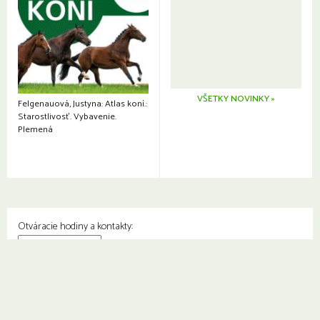
VŠETKY NOVINKY »
Felgenauová, Justyna: Atlas koní.:
Starostlivosť. Vybavenie.
Plemená
Otváracie hodiny a kontakty:
© Knižnica Petržalka
Fedinova 1129/7, 851 01 Bratislava
Web od
2day.sk