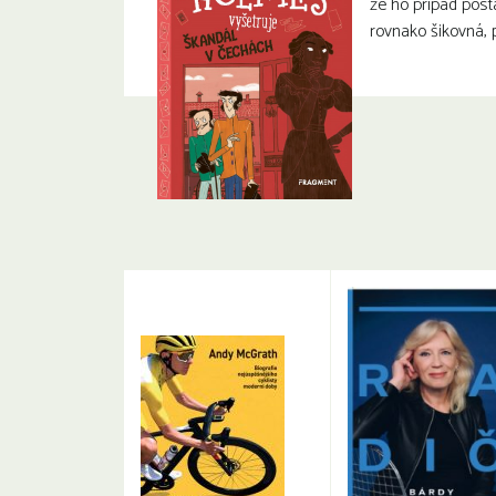
že ho prípad posta
rovnako šikovná, 