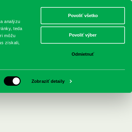
DETI
MLÁDEŽ
DOSPELÍ
Povoliť všetko
 a analýzu
ránky, teda
Povoliť výber
eri môžu
NICI
FEDINOVA
KONTAKTY
s získali,
Odmietnuť
je : Škandál v
Zobraziť detaily