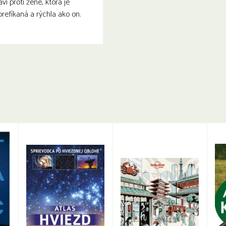
ví proti žene, ktorá je
prefíkaná a rýchla ako on.