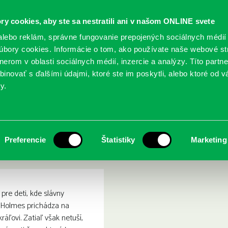
ry cookies, aby ste sa nestratili ani v našom ONLINE svete
lebo reklám, správne fungovanie prepojených sociálnych médií
bory cookies. Informácie o tom, ako používate naše webové st
erom v oblasti sociálnych médií, inzercie a analýzy. Títo partn
GY
SLUŽBY
PODUJATIA
POBOČKY
O KNIŽ
inovať s ďalšími údajmi, ktoré ste im poskytli, alebo ktoré od vá
y.
es vyšetruje : Škandál v Čechách
n: Sherlock Holmes vyšetru
Preferencie
Štatistiky
Marketing
pre deti, kde slávny
k Holmes prichádza na
ľovi. Zatiaľ však netuší,