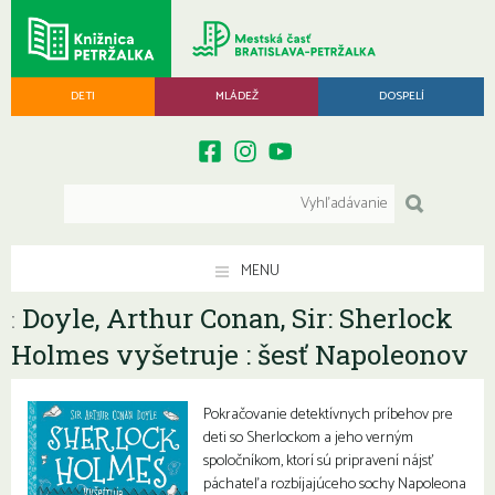
DETI
MLÁDEŽ
DOSPELÍ
MENU
Doyle, Arthur Conan, Sir: Sherlock
:
Holmes vyšetruje : šesť Napoleonov
Pokračovanie detektívnych príbehov pre
deti so Sherlockom a jeho verným
spoločníkom, ktorí sú pripravení nájsť
páchateľa rozbíjajúceho sochy Napoleona