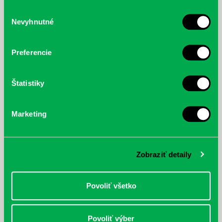
služby.
Výber
Nevyhnutné
súhlasu
McGrath, Andy: Tadej Pogačar:
Bárdy, Peter: Radičová
Prvá biografia najväčšieho
cyklistu modernej doby:
Preferencie
nezastaviteľný
Štatistiky
Marketing
Zobraziť detaily
Povoliť všetko
Povoliť výber