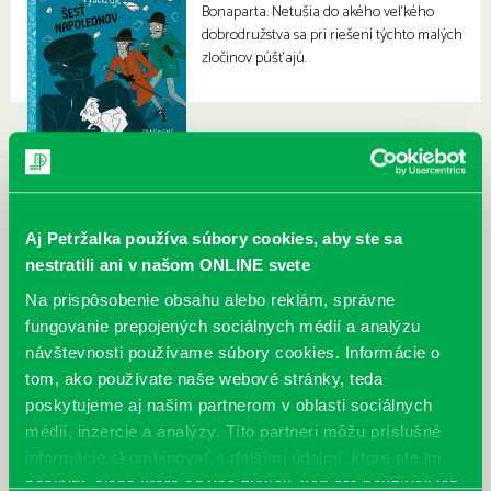
Bonaparta. Netušia do akého veľkého
dobrodružstva sa pri riešení týchto malých
zločinov púšťajú.
Aj Petržalka používa súbory cookies, aby ste sa
nestratili ani v našom ONLINE svete
Na prispôsobenie obsahu alebo reklám, správne
fungovanie prepojených sociálnych médií a analýzu
návštevnosti používame súbory cookies. Informácie o
tom, ako používate naše webové stránky, teda
poskytujeme aj našim partnerom v oblasti sociálnych
médií, inzercie a analýzy. Títo partneri môžu príslušné
informácie skombinovať s ďalšími údajmi, ktoré ste im
poskytli, alebo ktoré od vás získali, keď ste používali ich