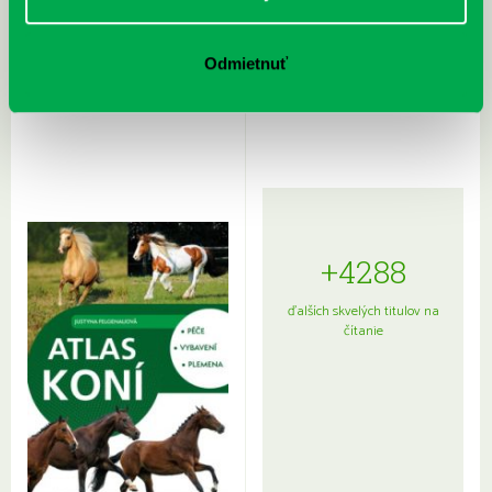
Rudź, Przemyslaw: Atlas hviezd:
Hardy, Paula: Japonsko na tanieri:
Odmietnuť
Sprievodca po hviezdnej oblohe
kompletný sprievodca
japonskou kuchyňou a etiketou
+4288
ďalších skvelých titulov na
čítanie