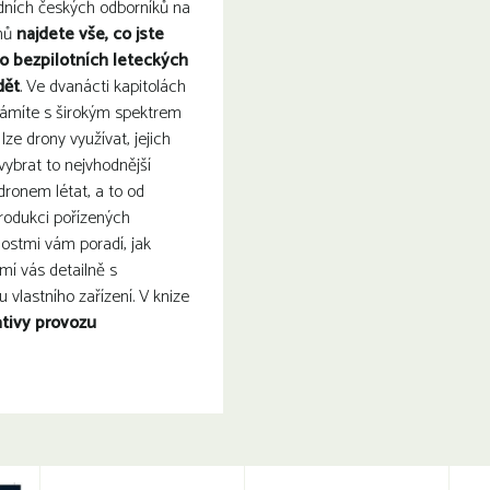
dních českých odborníků na
onů
najdete vše, co jste
 o bezpilotních leteckých
dět
. Ve dvanácti kapitolách
ámíte s širokým spektrem
 lze drony využívat, jejich
vybrat to nejvhodnější
 dronem létat, a to od
produkci pořízených
ostmi vám poradí, jak
ámí vás detailně s
 vlastního zařízení. V knize
ativy provozu