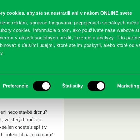
ry cookies, aby ste sa nestratili ani v našom ONLINE svete
lebo reklám, správne fungovanie prepojených sociálnych médií
bory cookies. Informácie o tom, ako používate naše webové st
erom v oblasti sociálnych médií, inzercie a analýzy. Títo partn
GY
SLUŽBY
PODUJATIA
POBOČKY
O KNIŽ
inovať s ďalšími údajmi, ktoré ste im poskytli, alebo ktoré od vá
y.
Drony
s :
Preferencie
Štatistiky
Marketing
zení nebo stavbě dronu?
sti, ve kterých můžete
 se jen chcete zlepšit v
ejich potenciál na maximum?