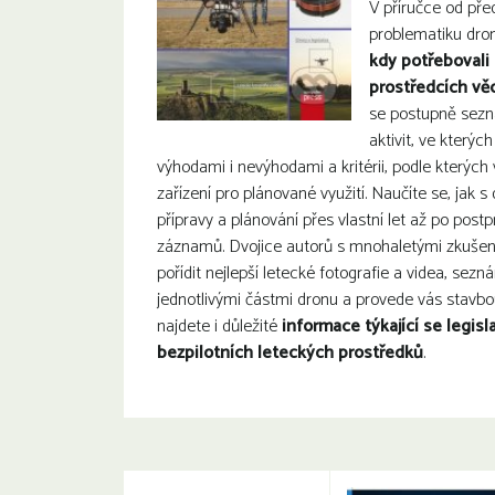
V příručce od pře
problematiku dr
kdy potřebovali
prostředcích vě
se postupně sezn
aktivit, ve kterých
výhodami i nevýhodami a kritérii, podle kterých 
zařízení pro plánované využití. Naučíte se, jak s
přípravy a plánování přes vlastní let až po post
záznamů. Dvojice autorů s mnohaletými zkušen
pořídit nejlepší letecké fotografie a videa, sezn
jednotlivými částmi dronu a provede vás stavbou
najdete i důležité
informace týkající se legisl
bezpilotních leteckých prostředků
.