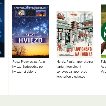
Rudź, Przemyslaw: Atlas
Hardy, Paula: Japonsko na
Fel
hviezd: Sprievodca po
tanieri: kompletný
Atla
hviezdnej oblohe
sprievodca japonskou
Vyb
kuchyňou a etiketou