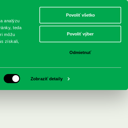
DETI
MLÁDEŽ
DOSPELÍ
Povoliť všetko
 a analýzu
ránky, teda
Povoliť výber
eri môžu
NICI
FEDINOVA
KONTAKTY
s získali,
Odmietnuť
Zobraziť detaily