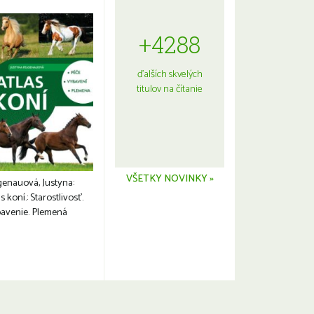
+4288
ďalších skvelých
titulov na čítanie
VŠETKY NOVINKY »
genauová, Justyna:
s koní.: Starostlivosť.
avenie. Plemená