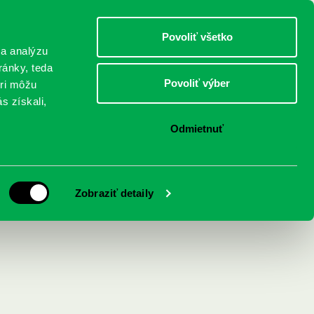
DETI
MLÁDEŽ
DOSPELÍ
Povoliť všetko
 a analýzu
ránky, teda
Povoliť výber
eri môžu
NICI
FEDINOVA
KONTAKTY
s získali,
Odmietnuť
Zobraziť detaily