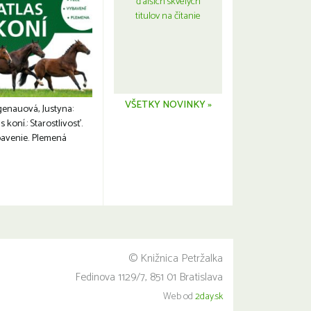
ďalších skvelých
titulov na čítanie
VŠETKY NOVINKY »
genauová, Justyna:
s koní.: Starostlivosť.
avenie. Plemená
© Knižnica Petržalka
Fedinova 1129/7, 851 01 Bratislava
Web od
2day.sk