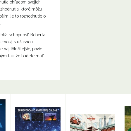
nutia ohľadom svojich
rozhodnutia, ktoré môžu
pším. Je to rozhodnutie o
.
iblíži schopnosť Roberta
úcnosť s úžasnou
e najdôležitejšie, povie
ným tak, že budete mať