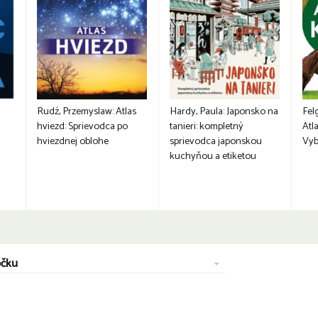
Rudź, Przemyslaw: Atlas
Hardy, Paula: Japonsko na
Fel
hviezd: Sprievodca po
tanieri: kompletný
Atla
hviezdnej oblohe
sprievodca japonskou
Vyb
kuchyňou a etiketou
očku