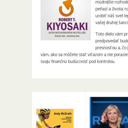
múdrejšie rozhod
peňazí a života; 
urobiť náš svet le
vašej druhej šanci
Toto dielo vám pr
predpovedať bud
presnosťou a, čo j
vám, ako sa môžete stať víťazom a nie poraze
svoju finančnú budúcnosť pod kontrolou.