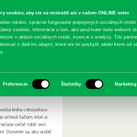
ry cookies, aby ste sa nestratili ani v našom ONLINE svete
lebo reklám, správne fungovanie prepojených sociálnych médií
bory cookies. Informácie o tom, ako používate naše webové st
erom v oblasti sociálnych médií, inzercie a analýzy. Títo partn
GY
SLUŽBY
PODUJATIA
POBOČKY
O KNIŽ
inovať s ďalšími údajmi, ktoré ste im poskytli, alebo ktoré od vá
y.
á šanca
Preferencie
Štatistiky
Marketing
jnovšia kniha celosvetovo
e určená ľuďom, ktorí si
načase začať robiť veci
m. Dozviete sa, ako urobiť