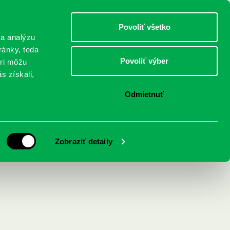
DETI
MLÁDEŽ
DOSPELÍ
Povoliť všetko
 a analýzu
ránky, teda
Povoliť výber
eri môžu
NICI
FEDINOVA
KONTAKTY
s získali,
Odmietnuť
Zobraziť detaily