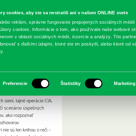
ry cookies, aby ste sa nestratili ani v našom ONLINE svete
lebo reklám, správne fungovanie prepojených sociálnych médií
bory cookies. Informácie o tom, ako používate naše webové st
erom v oblasti sociálnych médií, inzercie a analýzy. Títo partn
GY
SLUŽBY
PODUJATIA
POBOČKY
O KNIŽ
inovať s ďalšími údajmi, ktoré ste im poskytli, alebo ktoré od vá
y.
i
uperkomunikátori
Preferencie
Štatistiky
Marketing
h siení, tajné operácie CIA,
 či scenárov úspešných
lov, ako rozpoznať
rozhovorov.
 nie sú len knihou o reči –