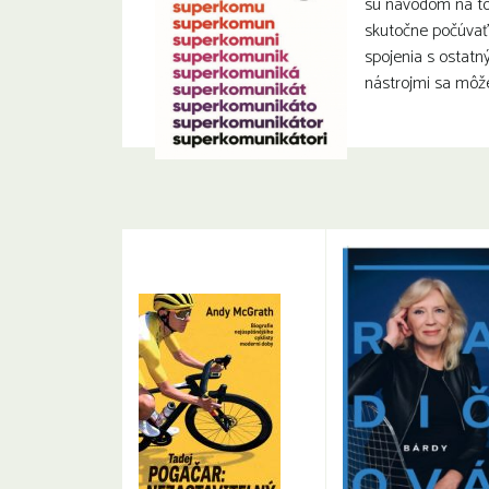
sú návodom na to
skutočne počúvať
spojenia s ostatn
nástrojmi sa môž