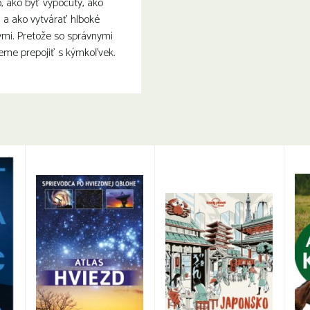
, ako byť vypočutý, ako
 a ako vytvárať hlboké
ými. Pretože so správnymi
eme prepojiť s kýmkoľvek.