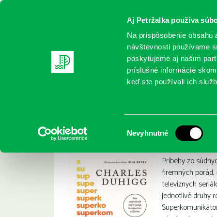
Aj Petržalka používa súbo
Na prispôsobenie obsahu a
návštevnosti používame sú
poskytujeme aj našim partn
REGISTRUJTE SA
ONLINE KATALÓ
príslušné informácie skomb
keď ste používali ich služb
Domov
Nové knihy
Duhigg, Charles: Superkomunikátor
Duhigg, Charles: S
:
Výber
Nevyhnutné
súhlasu
Príbehy zo súdnyc
firemných porád,
televíznych seriá
jednotlivé druhy 
Superkomunikátori