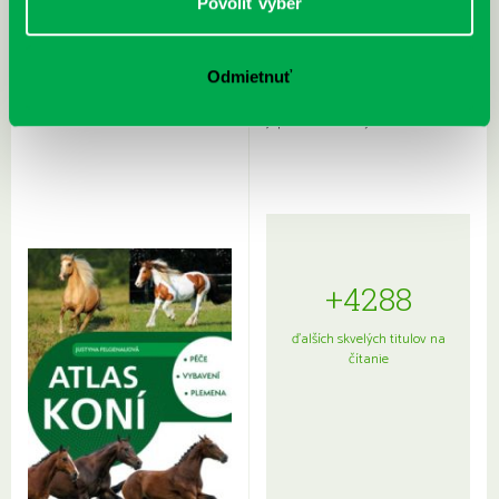
Povoliť výber
Odmietnuť
Rudź, Przemyslaw: Atlas hviezd:
Hardy, Paula: Japonsko na tanieri:
Sprievodca po hviezdnej oblohe
kompletný sprievodca
japonskou kuchyňou a etiketou
+4288
ďalších skvelých titulov na
čítanie