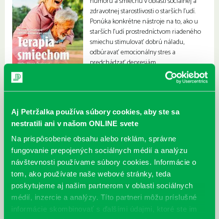
humoru a smiechu v oblasti sociálnej a
zdravotnej starostlivosti o starších ľudí.
Ponúka konkrétne nástroje na to, ako u
starších ľudí prostredníctvom riadeného
smiechu stimulovať dobrú náladu,
odbúravať emocionálny stres a
predchádzať depresiám.
Aj Petržalka používa súbory cookies, aby ste sa
nestratili ani v našom ONLINE svete
Na prispôsobenie obsahu alebo reklám, správne
fungovanie prepojených sociálnych médií a analýzu
návštevnosti používame súbory cookies. Informácie o
tom, ako používate naše webové stránky, teda
poskytujeme aj našim partnerom v oblasti sociálnych
médií, inzercie a analýzy. Títo partneri môžu príslušné
informácie skombinovať s ďalšími údajmi, ktoré ste im