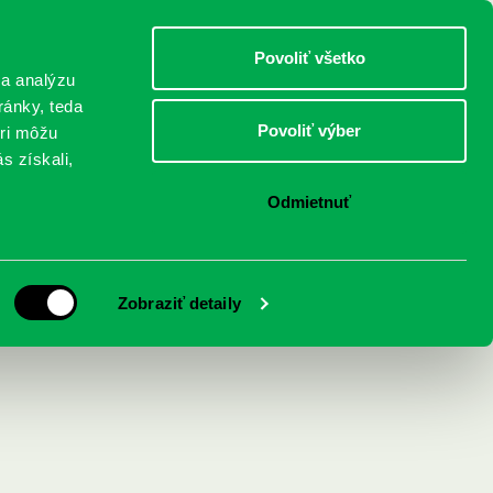
DETI
MLÁDEŽ
DOSPELÍ
Povoliť všetko
 a analýzu
ránky, teda
Povoliť výber
eri môžu
NICI
FEDINOVA
KONTAKTY
s získali,
Odmietnuť
y
Zobraziť detaily