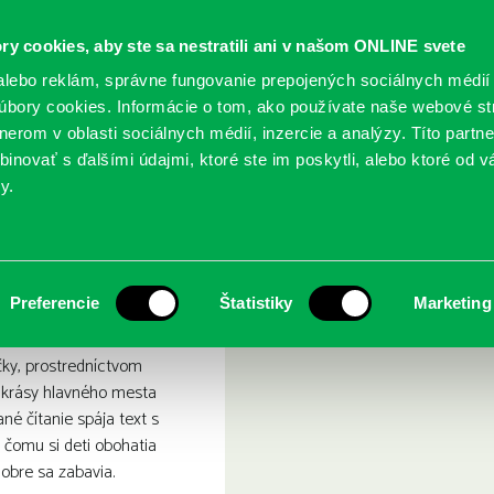
ry cookies, aby ste sa nestratili ani v našom ONLINE svete
lebo reklám, správne fungovanie prepojených sociálnych médií
bory cookies. Informácie o tom, ako používate naše webové st
erom v oblasti sociálnych médií, inzercie a analýzy. Títo partn
GY
SLUŽBY
PODUJATIA
POBOČKY
O KNIŽ
inovať s ďalšími údajmi, ktoré ste im poskytli, alebo ktoré od vá
y.
ratislavy
ľovaný výlet do Bratislav
Preferencie
Štatistiky
Marketing
čky, prostredníctvom
 krásy hlavného mesta
né čítanie spája text s
 čomu si deti obohatia
obre sa zabavia.