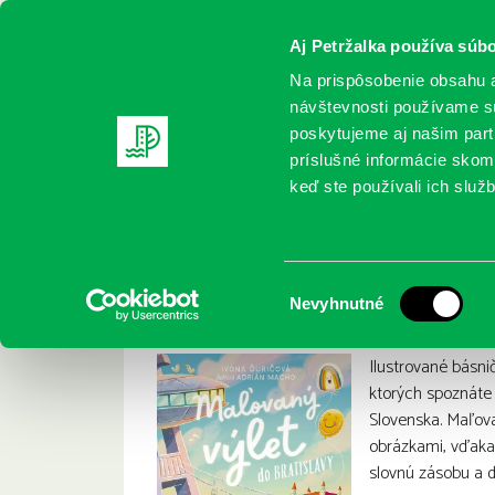
Aj Petržalka používa súbo
Na prispôsobenie obsahu a
návštevnosti používame sú
poskytujeme aj našim partn
REGISTRUJTE SA
ONLINE KATALÓ
príslušné informácie skomb
keď ste používali ich služb
Domov
Nové knihy
Ďuričová, Ivona: Maľovaný výlet do B
Ďuričová, Ivona: Ma
:
Výber
Nevyhnutné
súhlasu
Ilustrované básni
ktorých spoznáte
Slovenska. Maľova
obrázkami, vďaka
slovnú zásobu a d