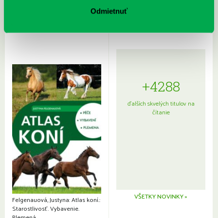
Sprievodca po hviezdnej oblohe
kompletný sprievodca
japonskou kuchyňou a etiketou
Odmietnuť
+4288
ďalších skvelých titulov na
čítanie
VŠETKY NOVINKY »
Felgenauová, Justyna: Atlas koní.:
Starostlivosť. Vybavenie.
Plemená