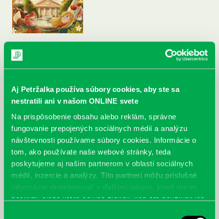
Aj Petržalka používa súbory cookies, aby ste sa
nestratili ani v našom ONLINE svete
Na prispôsobenie obsahu alebo reklám, správne
fungovanie prepojených sociálnych médií a analýzu
návštevnosti používame súbory cookies. Informácie o
tom, ako používate naše webové stránky, teda
poskytujeme aj našim partnerom v oblasti sociálnych
médií, inzercie a analýzy. Títo partneri môžu príslušné
informácie skombinovať s ďalšími údajmi, ktoré ste im
poskytli, alebo ktoré od vás získali, keď ste používali ich
služby.
Výber