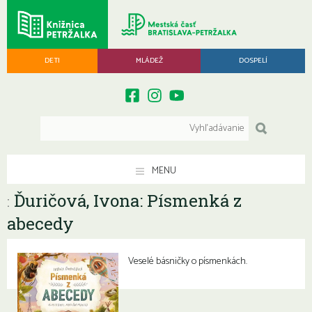
DETI
MLÁDEŽ
DOSPELÍ
MENU
Ďuričová, Ivona: Písmenká z
:
abecedy
Veselé básničky o písmenkách.