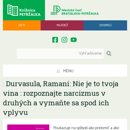
DETI
MLÁDEŽ
DOSPELÍ
MENU
Durvasula, Ramani: Nie je to tvoja
:
vina : rozpoznajte narcizmus v
druhých a vymaňte sa spod ich
vplyvu
Poukazuje na spôsob ako prelomiť a ako