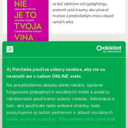
sa stať odolnými voči gaslightingu,
prelomiť putá traumy, ako vytvárať
hranice a predovšetkým znovu objaviť
samých seba.
Aj Petržalka používa súbory cookies, aby ste sa
nestratili ani v našom ONLINE svete
Na prispôsobenie obsahu alebo reklám, správne
fungovanie prepojených sociálnych médií a analýzu
návštevnosti používame súbory cookies. Informácie o
tom, ako používate naše webové stránky, teda
poskytujeme aj našim partnerom v oblasti sociálnych
médií, inzercie a analýzy. Títo partneri môžu príslušné
informácie skombinovať s ďalšími údajmi, ktoré ste im