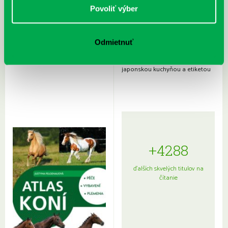
Povoliť výber
Odmietnuť
Rudź, Przemyslaw: Atlas hviezd:
Hardy, Paula: Japonsko na tanieri:
Sprievodca po hviezdnej oblohe
kompletný sprievodca
japonskou kuchyňou a etiketou
+4288
ďalších skvelých titulov na
čítanie