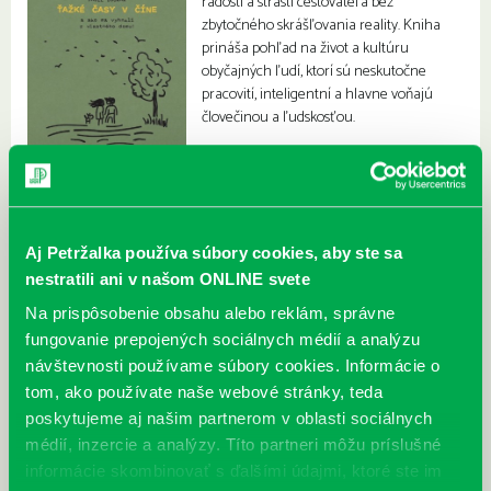
radostí a strastí cestovateľa bez
zbytočného skrášľovania reality. Kniha
prináša pohľad na život a kultúru
obyčajných ľudí, ktorí sú neskutočne
pracovití, inteligentní a hlavne voňajú
človečinou a ľudskosťou.
Aj Petržalka používa súbory cookies, aby ste sa
nestratili ani v našom ONLINE svete
Na prispôsobenie obsahu alebo reklám, správne
fungovanie prepojených sociálnych médií a analýzu
návštevnosti používame súbory cookies. Informácie o
tom, ako používate naše webové stránky, teda
poskytujeme aj našim partnerom v oblasti sociálnych
médií, inzercie a analýzy. Títo partneri môžu príslušné
informácie skombinovať s ďalšími údajmi, ktoré ste im