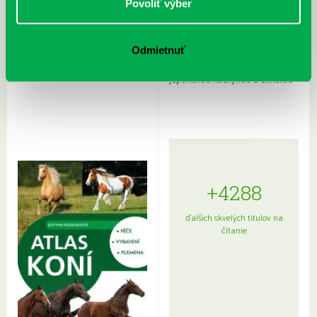
Povoliť výber
Odmietnuť
Rudź, Przemyslaw: Atlas hviezd:
Hardy, Paula: Japonsko na tanieri:
Sprievodca po hviezdnej oblohe
kompletný sprievodca
japonskou kuchyňou a etiketou
+4288
ďalších skvelých titulov na
čítanie