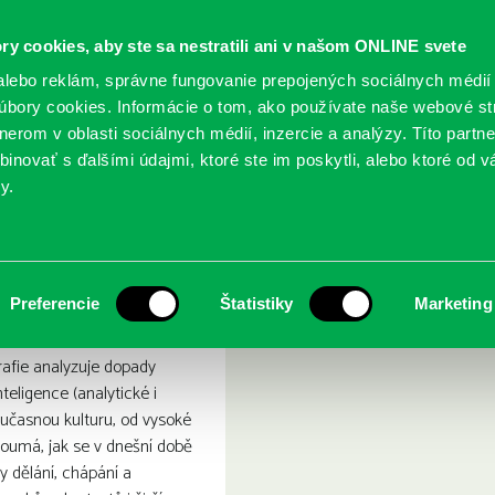
ry cookies, aby ste sa nestratili ani v našom ONLINE svete
lebo reklám, správne fungovanie prepojených sociálnych médií
bory cookies. Informácie o tom, ako používate naše webové st
erom v oblasti sociálnych médií, inzercie a analýzy. Títo partn
GY
SLUŽBY
PODUJATIA
POBOČKY
O KNIŽ
inovať s ďalšími údajmi, ktoré ste im poskytli, alebo ktoré od vá
y.
 jako (nové) médium
lá inteligence jako (nové
Preferencie
Štatistiky
Marketing
rafie analyzuje dopady
teligence (analytické i
oučasnou kulturu, od vysoké
oumá, jak se v dnešní době
 dělání, chápání a