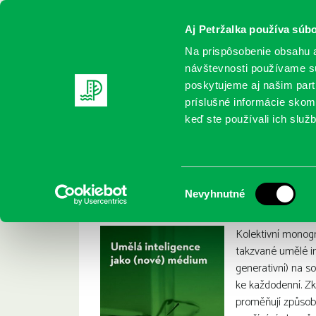
Aj Petržalka používa súbo
Na prispôsobenie obsahu a
návštevnosti používame sú
poskytujeme aj našim partn
REGISTRUJTE SA
ONLINE KATALÓ
príslušné informácie skomb
keď ste používali ich služb
Domov
Nové knihy
Dvořák, Tomáš: Umělá inteligence
Dvořák, Tomáš: Umě
:
Výber
Nevyhnutné
súhlasu
Kolektivní monog
takzvané umělé in
generativní) na s
ke každodenní. Zk
proměňují způsoby