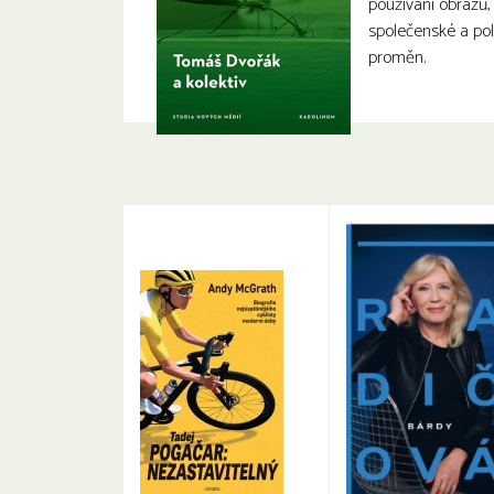
používání obrazů, 
společenské a pol
proměn.