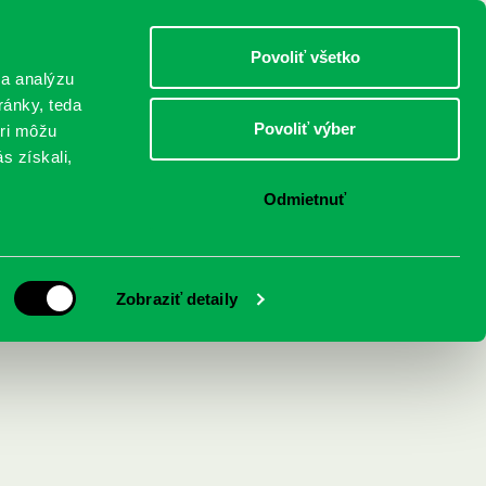
DETI
MLÁDEŽ
DOSPELÍ
Povoliť všetko
 a analýzu
ránky, teda
Povoliť výber
eri môžu
NICI
FEDINOVA
KONTAKTY
s získali,
Odmietnuť
) médium
Zobraziť detaily