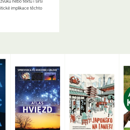
zvuků nebo textů i širší
itické implikace těchto