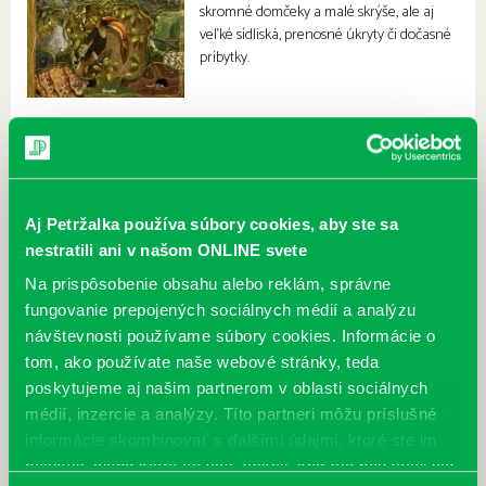
skromné domčeky a malé skrýše, ale aj
veľké sídliská, prenosné úkryty či dočasné
príbytky.
Aj Petržalka používa súbory cookies, aby ste sa
nestratili ani v našom ONLINE svete
Na prispôsobenie obsahu alebo reklám, správne
fungovanie prepojených sociálnych médií a analýzu
návštevnosti používame súbory cookies. Informácie o
tom, ako používate naše webové stránky, teda
poskytujeme aj našim partnerom v oblasti sociálnych
médií, inzercie a analýzy. Títo partneri môžu príslušné
informácie skombinovať s ďalšími údajmi, ktoré ste im
poskytli, alebo ktoré od vás získali, keď ste používali ich