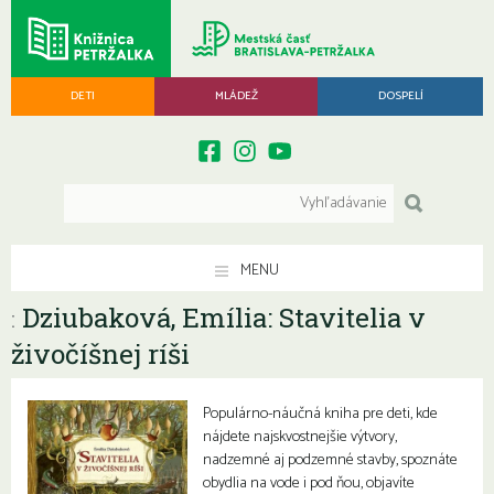
DETI
MLÁDEŽ
DOSPELÍ
MENU
Dziubaková, Emília: Stavitelia v
:
živočíšnej ríši
Populárno-náučná kniha pre deti, kde
nájdete najskvostnejšie výtvory,
nadzemné aj podzemné stavby, spoznáte
obydlia na vode i pod ňou, objavíte