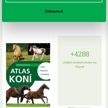
Rudź, Przemyslaw: Atlas hviezd:
Hardy, Paula: Japonsko na tanieri:
Sprievodca po hviezdnej oblohe
kompletný sprievodca
Odmietnuť
japonskou kuchyňou a etiketou
+4288
ďalších skvelých titulov na
čítanie