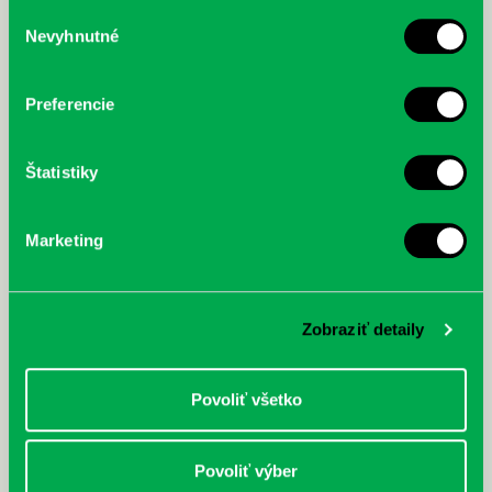
služby.
Výber
Nevyhnutné
súhlasu
McGrath, Andy: Tadej Pogačar:
Bárdy, Peter: Radičová
Prvá biografia najväčšieho
cyklistu modernej doby:
Preferencie
nezastaviteľný
Štatistiky
Marketing
Zobraziť detaily
Povoliť všetko
Povoliť výber