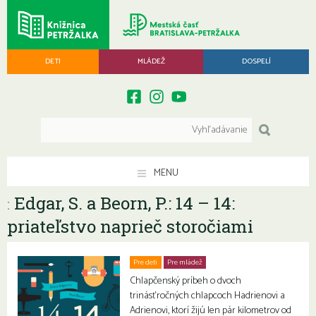
DETI
MLÁDEŽ
DOSPELÍ
MENU
Edgar, S. a Beorn, P.: 14 – 14:
:
priateľstvo naprieč storočiami
Pre deti
Pre mládež
Chlapčenský príbeh o dvoch
trinásťročných chlapcoch Hadrienovi a
Adrienovi, ktorí žijú len pár kilometrov od