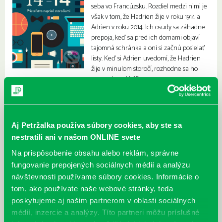
seba vo Francúzsku. Rozdiel medzi nimi je
však v tom, že Hadrien žije v roku 1914 a
Adrien v roku 2014. Ich osudy sa záhadne
prepoja, keď sa pred ich domami objaví
tajomná schránka a oni si začnú posielať
listy. Keď si Adrien uvedomí, že Hadrien
žije v minulom storočí, rozhodne sa ho
varovať pred blížiacou sa prvou svetovou
vojnou.
Aj Petržalka používa súbory cookies, aby ste sa
nestratili ani v našom ONLINE svete
Na prispôsobenie obsahu alebo reklám, správne
fungovanie prepojených sociálnych médií a analýzu
návštevnosti používame súbory cookies. Informácie o
tom, ako používate naše webové stránky, teda
poskytujeme aj našim partnerom v oblasti sociálnych
médií, inzercie a analýzy. Títo partneri môžu príslušné