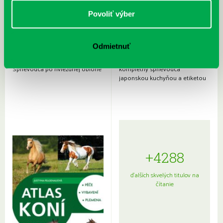
Povoliť výber
Odmietnuť
Rudź, Przemyslaw: Atlas hviezd:
Hardy, Paula: Japonsko na tanieri:
Sprievodca po hviezdnej oblohe
kompletný sprievodca
japonskou kuchyňou a etiketou
+4288
ďalších skvelých titulov na
čítanie