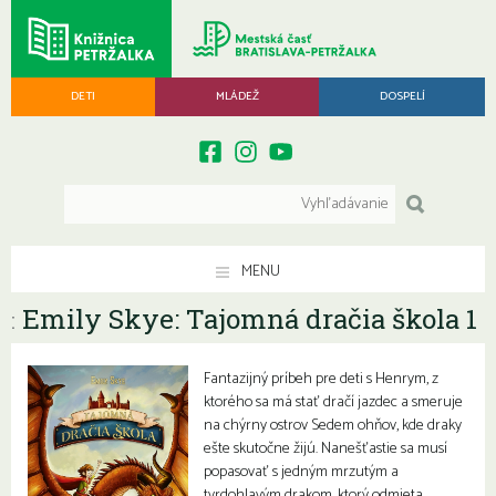
DETI
MLÁDEŽ
DOSPELÍ
MENU
Emily Skye: Tajomná dračia škola 1
:
Fantazijný príbeh pre deti s Henrym, z
ktorého sa má stať dračí jazdec a smeruje
na chýrny ostrov Sedem ohňov, kde draky
ešte skutočne žijú. Nanešťastie sa musí
popasovať s jedným mrzutým a
tvrdohlavým drakom, ktorý odmieta