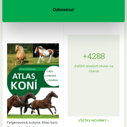
Rudź, Przemyslaw: Atlas hviezd:
Hardy, Paula: Japonsko na tanieri:
Sprievodca po hviezdnej oblohe
kompletný sprievodca
Odmietnuť
japonskou kuchyňou a etiketou
+4288
ďalších skvelých titulov na
čítanie
VŠETKY NOVINKY »
Felgenauová, Justyna: Atlas koní.: