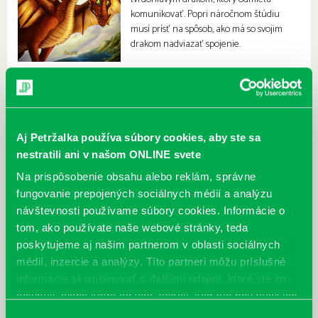
komunikovať. Popri náročnom štúdiu
musí prísť na spôsob, ako má so svojim
drakom nadviazať spojenie.
Aj Petržalka používa súbory cookies, aby ste sa
nestratili ani v našom ONLINE svete
Na prispôsobenie obsahu alebo reklám, správne
fungovanie prepojených sociálnych médií a analýzu
návštevnosti používame súbory cookies. Informácie o
tom, ako používate naše webové stránky, teda
poskytujeme aj našim partnerom v oblasti sociálnych
médií, inzercie a analýzy. Títo partneri môžu príslušné
informácie skombinovať s ďalšími údajmi, ktoré ste im
poskytli, alebo ktoré od vás získali, keď ste používali ich
služby.
Výber