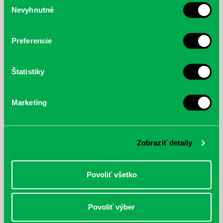
Nevyhnutné
McGrath, Andy: Tadej Pogačar:
Bárdy, Peter: Radičová
súhlasu
Prvá biografia najväčšieho
cyklistu modernej doby:
nezastaviteľný
Preferencie
Štatistiky
Marketing
Zobraziť detaily
Povoliť všetko
Povoliť výber