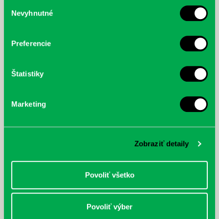
Výber
Nevyhnutné
súhlasu
McGrath, Andy: Tadej Pogačar:
Bárdy, Peter: Radičová
Prvá biografia najväčšieho
cyklistu modernej doby:
nezastaviteľný
Preferencie
Štatistiky
Marketing
Zobraziť detaily
Povoliť všetko
Povoliť výber