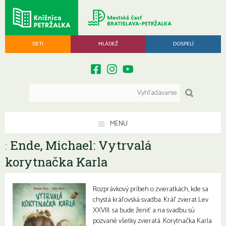
DETI
MLÁDEŽ
DOSPELÍ
MENU
Ende, Michael: Vytrvalá
:
korytnačka Karla
Rozprávkový príbeh o zvieratkách, kde sa
chystá kráľovská svadba. Kráľ zvierat Lev
XXVIII. sa bude ženiť a na svadbu sú
pozvané všetky zvieratá. Korytnačka Karla