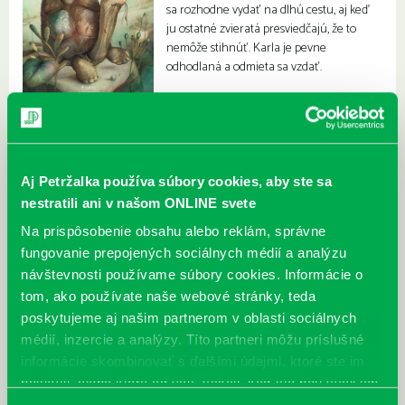
sa rozhodne vydať na dlhú cestu, aj keď
ju ostatné zvieratá presviedčajú, že to
nemôže stihnúť. Karla je pevne
odhodlaná a odmieta sa vzdať.
Aj Petržalka používa súbory cookies, aby ste sa
nestratili ani v našom ONLINE svete
Na prispôsobenie obsahu alebo reklám, správne
fungovanie prepojených sociálnych médií a analýzu
návštevnosti používame súbory cookies. Informácie o
tom, ako používate naše webové stránky, teda
poskytujeme aj našim partnerom v oblasti sociálnych
médií, inzercie a analýzy. Títo partneri môžu príslušné
informácie skombinovať s ďalšími údajmi, ktoré ste im
poskytli, alebo ktoré od vás získali, keď ste používali ich
služby.