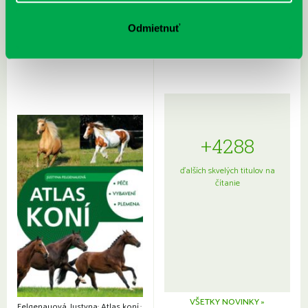
Rudź, Przemyslaw: Atlas hviezd:
Hardy, Paula: Japonsko na tanieri:
Sprievodca po hviezdnej oblohe
kompletný sprievodca
Odmietnuť
japonskou kuchyňou a etiketou
+4288
ďalších skvelých titulov na
čítanie
VŠETKY NOVINKY »
Felgenauová, Justyna: Atlas koní.: