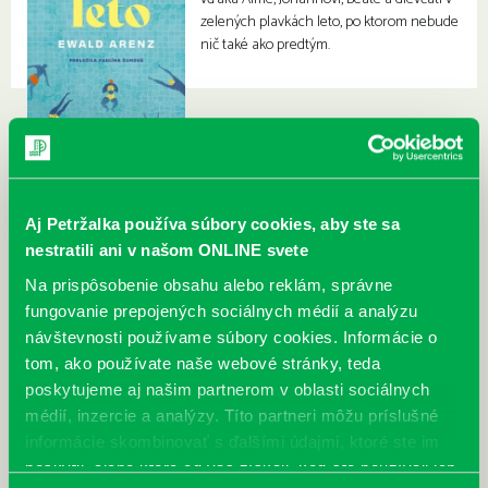
zelených plavkách leto, po ktorom nebude
nič také ako predtým.
Aj Petržalka používa súbory cookies, aby ste sa
nestratili ani v našom ONLINE svete
Na prispôsobenie obsahu alebo reklám, správne
fungovanie prepojených sociálnych médií a analýzu
návštevnosti používame súbory cookies. Informácie o
tom, ako používate naše webové stránky, teda
poskytujeme aj našim partnerom v oblasti sociálnych
médií, inzercie a analýzy. Títo partneri môžu príslušné
informácie skombinovať s ďalšími údajmi, ktoré ste im
poskytli, alebo ktoré od vás získali, keď ste používali ich