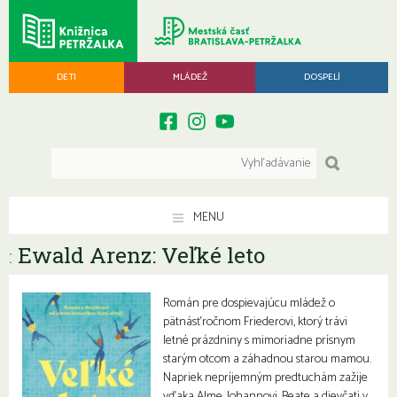
DETI
MLÁDEŽ
DOSPELÍ
MENU
Ewald Arenz: Veľké leto
:
Román pre dospievajúcu mládež o
pätnásťročnom Friederovi, ktorý trávi
letné prázdniny s mimoriadne prísnym
starým otcom a záhadnou starou mamou.
Napriek nepríjemným predtuchám zažije
vďaka Alme, Johannovi, Beate a dievčati v