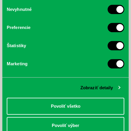
služby.
Výber
Nevyhnutné
súhlasu
McGrath, Andy: Tadej Pogačar:
Bárdy, Peter: Radičová
Prvá biografia najväčšieho
cyklistu modernej doby:
Preferencie
nezastaviteľný
Štatistiky
Marketing
Zobraziť detaily
Povoliť všetko
Povoliť výber