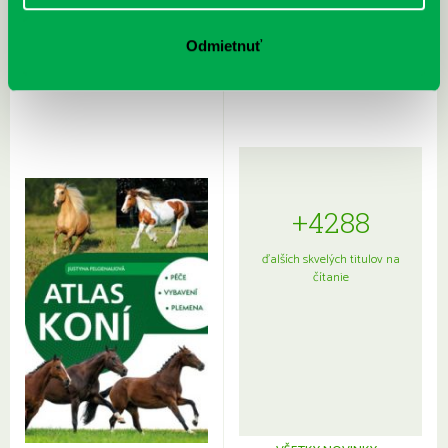
Rudź, Przemyslaw: Atlas hviezd:
Hardy, Paula: Japonsko na tanieri:
Sprievodca po hviezdnej oblohe
kompletný sprievodca
Odmietnuť
japonskou kuchyňou a etiketou
+4288
ďalších skvelých titulov na
čítanie