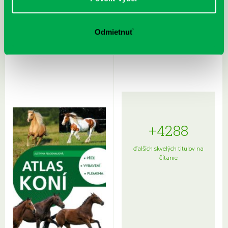
Rudź, Przemyslaw: Atlas hviezd:
Hardy, Paula: Japonsko na tanieri:
Odmietnuť
Sprievodca po hviezdnej oblohe
kompletný sprievodca
japonskou kuchyňou a etiketou
+4288
ďalších skvelých titulov na
čítanie