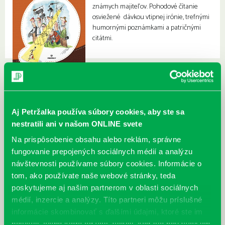
známych majiteľov. Pohodové čítanie
osviežené dávkou vtipnej irónie, trefnými
humornými poznámkami a patričnými
citátmi.
Aj Petržalka používa súbory cookies, aby ste sa
nestratili ani v našom ONLINE svete
Na prispôsobenie obsahu alebo reklám, správne
fungovanie prepojených sociálnych médií a analýzu
návštevnosti používame súbory cookies. Informácie o
tom, ako používate naše webové stránky, teda
poskytujeme aj našim partnerom v oblasti sociálnych
médií, inzercie a analýzy. Títo partneri môžu príslušné
informácie skombinovať s ďalšími údajmi, ktoré ste im
poskytli, alebo ktoré od vás získali, keď ste používali ich