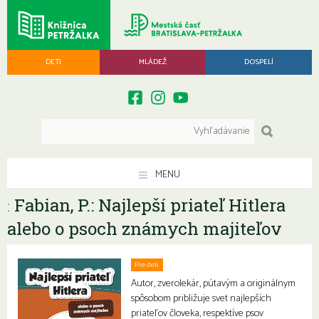
DETI
MLÁDEŽ
DOSPELÍ
MENU
Fabian, P.: Najlepší priateľ Hitlera
:
alebo o psoch známych majiteľov
Pre deti
Autor, zverolekár, pútavým a originálnym
spôsobom približuje svet najlepších
priateľov človeka, respektíve psov