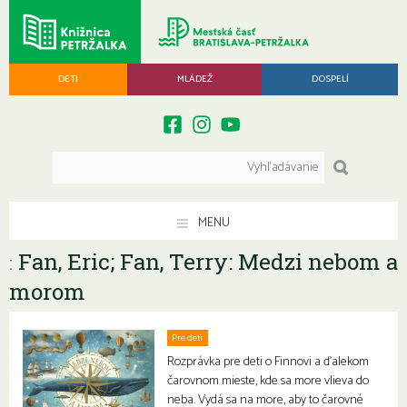
DETI
MLÁDEŽ
DOSPELÍ
MENU
Fan, Eric; Fan, Terry: Medzi nebom a
:
morom
Pre deti
Rodiny s deťmi
Rozprávka pre deti o Finnovi a ďalekom
čarovnom mieste, kde sa more vlieva do
neba. Vydá sa na more, aby to čarovné