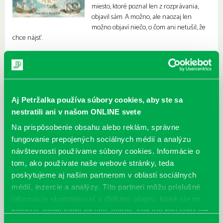
miesto, ktoré poznal len z rozprávania,
objavil sám. A možno, ale naozaj len
možno objaví niečo, o čom ani netušil, že
chce nájsť.
Aj Petržalka používa súbory cookies, aby ste sa
nestratili ani v našom ONLINE svete
Na prispôsobenie obsahu alebo reklám, správne
fungovanie prepojených sociálnych médií a analýzu
návštevnosti používame súbory cookies. Informácie o
tom, ako používate naše webové stránky, teda
poskytujeme aj našim partnerom v oblasti sociálnych
médií, inzercie a analýzy. Títo partneri môžu príslušné
informácie skombinovať s ďalšími údajmi, ktoré ste im
poskytli, alebo ktoré od vás získali, keď ste používali ich
služby.