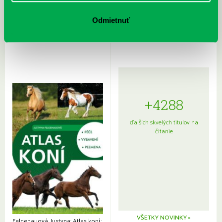
Rudź, Przemyslaw: Atlas hviezd:
Hardy, Paula: Japonsko na tanieri:
Sprievodca po hviezdnej oblohe
kompletný sprievodca
Odmietnuť
japonskou kuchyňou a etiketou
+4288
ďalších skvelých titulov na
čítanie
VŠETKY NOVINKY »
Felgenauová, Justyna: Atlas koní.: