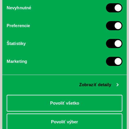
Výber
Nevyhnutné
súhlasu
McGrath, Andy: Tadej Pogačar:
Bárdy, Peter: Radičová
Prvá biografia najväčšieho
cyklistu modernej doby:
nezastaviteľný
Preferencie
Štatistiky
Marketing
Zobraziť detaily
Povoliť všetko
Povoliť výber