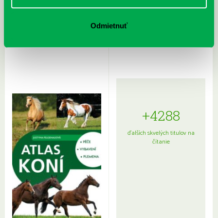
Rudź, Przemyslaw: Atlas hviezd:
Hardy, Paula: Japonsko na tanieri:
Odmietnuť
Sprievodca po hviezdnej oblohe
kompletný sprievodca
japonskou kuchyňou a etiketou
+4288
ďalších skvelých titulov na
čítanie