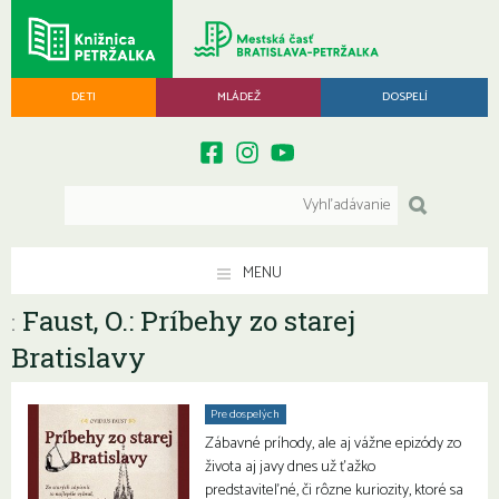
DETI
MLÁDEŽ
DOSPELÍ
MENU
Faust, O.: Príbehy zo starej
:
Bratislavy
Pre dospelých
Zábavné príhody, ale aj vážne epizódy zo
života aj javy dnes už ťažko
predstaviteľné, či rôzne kuriozity, ktoré sa