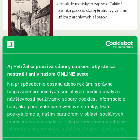
dostali do mestských zápisníc. Taktiež
ponúka podobu starej Bratislavy, známu
už iba z archívnych záberov.
Aj Petržalka používa súbory cookies, aby ste sa
nestratili ani v našom ONLINE svete
Na prispôsobenie obsahu alebo reklám, správne
fungovanie prepojených sociálnych médií a analýzu
návštevnosti používame súbory cookies. Informácie o
tom, ako používate naše webové stránky, teda
poskytujeme aj našim partnerom v oblasti sociálnych
médií, inzercie a analýzy. Títo partneri môžu príslušné
informácie skombinovať s ďalšími údajmi, ktoré ste im
poskytli, alebo ktoré od vás získali, keď ste používali ich