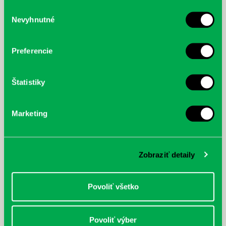
služby.
Výber
Nevyhnutné
súhlasu
McGrath, Andy: Tadej Pogačar:
Bárdy, Peter: Radičová
Prvá biografia najväčšieho
cyklistu modernej doby:
Preferencie
nezastaviteľný
Štatistiky
Marketing
Zobraziť detaily
Povoliť všetko
Povoliť výber