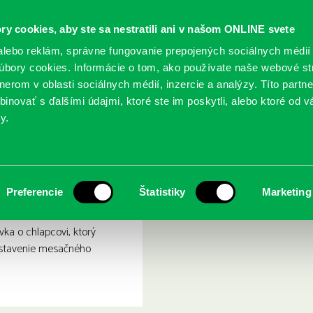
ry cookies, aby ste sa nestratili ani v našom ONLINE svete
lebo reklám, správne fungovanie prepojených sociálnych médií
bory cookies. Informácie o tom, ako používate naše webové st
erom v oblasti sociálnych médií, inzercie a analýzy. Títo partn
GY
SLUŽBY
PODUJATIA
POBOČKY
O KNIŽ
inovať s ďalšími údajmi, ktoré ste im poskytli, alebo ktoré od vá
y.
či
re tvoje modré oči
Preferencie
Štatistiky
Marketing
ka o chlapcovi, ktorý
dstavenie mesačného