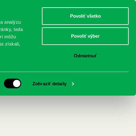
DETI
MLÁDEŽ
DOSPELÍ
Povoliť všetko
 a analýzu
ránky, teda
Povoliť výber
eri môžu
NICI
FEDINOVA
KONTAKTY
s získali,
Odmietnuť
Zobraziť detaily