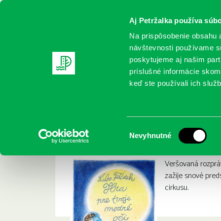
Aj Petržalka používa súbo
Na prispôsobenie obsahu a
návštevnosti používame sú
poskytujeme aj našim partn
REGISTRUJTE SA
ONLINE KATALÓ
príslušné informácie skomb
keď ste používali ich služb
Domov
Nové knihy
Feldek, Ľubo: Hra pre tvoje modré o
Feldek, Ľubo: Hra p
:
Výber
Nevyhnutné
súhlasu
Veršovaná rozpráv
zažije snové pre
cirkusu.