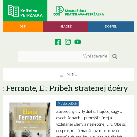
DETI
MLÁDEŽ
DOSPELÍ
MENU
Ferrante, E.: Príbeh stratenej dcéry
:
Pre dospelých
Záverečný štvrtý diel strhujúcej ságy o
dvoch ženách – premýšľajúcej a
vzdelanej Eleny a neskrotnej Lily. Obe sú
dospelé, majú manželov, milencov, deti a