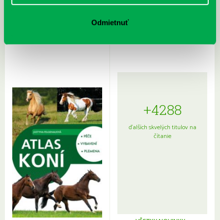
Rudź, Przemyslaw: Atlas hviezd:
Hardy, Paula: Japonsko na tanieri:
Sprievodca po hviezdnej oblohe
kompletný sprievodca
Odmietnuť
japonskou kuchyňou a etiketou
+4288
ďalších skvelých titulov na
čítanie