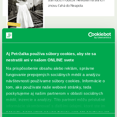
starnúcich rodičov. Neviditeľná sila ich
znovu ťahá do Neapola.
Aj Petržalka používa súbory cookies, aby ste sa
nestratili ani v našom ONLINE svete
Na prispôsobenie obsahu alebo reklám, správne
fungovanie prepojených sociálnych médií a analýzu
návštevnosti používame súbory cookies. Informácie o
tom, ako používate naše webové stránky, teda
poskytujeme aj našim partnerom v oblasti sociálnych
médií, inzercie a analýzy. Títo partneri môžu príslušné
informácie skombinovať s ďalšími údajmi, ktoré ste im
poskytli, alebo ktoré od vás získali, keď ste používali ich