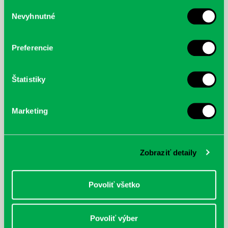
služby.
Výber
Nevyhnutné
súhlasu
McGrath, Andy: Tadej Pogačar:
Bárdy, Peter: Radičová
Prvá biografia najväčšieho
cyklistu modernej doby:
Preferencie
nezastaviteľný
Štatistiky
Marketing
Zobraziť detaily
Povoliť všetko
Povoliť výber