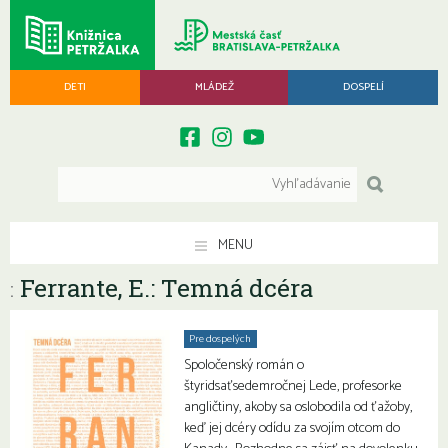
DETI
MLÁDEŽ
DOSPELÍ
MENU
Ferrante, E.: Temná dcéra
:
Pre dospelých
Spoločenský román o
štyridsaťsedemročnej Lede, profesorke
angličtiny, akoby sa oslobodila od ťažoby,
keď jej dcéry odídu za svojím otcom do