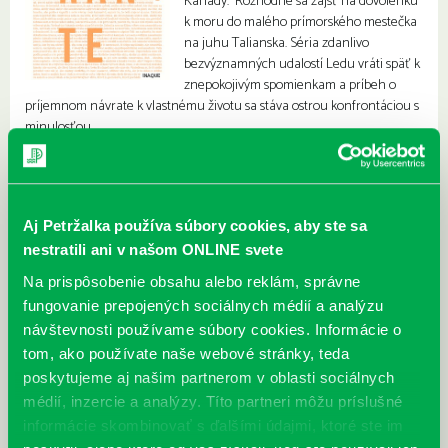
Kanady. Rozhodne sa zájsť na dovolenku
k moru do malého prímorského mestečka
na juhu Talianska. Séria zdanlivo
bezvýznamných udalostí Ledu vráti späť k
znepokojivým spomienkam a príbeh o
príjemnom návrate k vlastnému životu sa stáva ostrou konfrontáciou s
minulosťou.
Aj Petržalka používa súbory cookies, aby ste sa
nestratili ani v našom ONLINE svete
Na prispôsobenie obsahu alebo reklám, správne
fungovanie prepojených sociálnych médií a analýzu
návštevnosti používame súbory cookies. Informácie o
tom, ako používate naše webové stránky, teda
poskytujeme aj našim partnerom v oblasti sociálnych
médií, inzercie a analýzy. Títo partneri môžu príslušné
informácie skombinovať s ďalšími údajmi, ktoré ste im