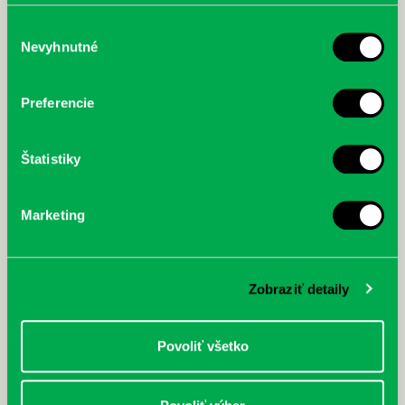
poskytli, alebo ktoré od vás získali, keď ste používali ich
služby.
Výber
Nevyhnutné
súhlasu
McGrath, Andy: Tadej Pogačar:
Bárdy, Peter: Radičová
Prvá biografia najväčšieho
Preferencie
cyklistu modernej doby:
nezastaviteľný
Štatistiky
Marketing
Zobraziť detaily
Povoliť všetko