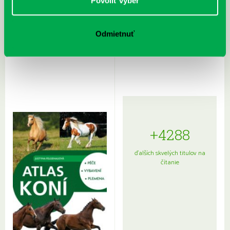
Povoliť výber
Odmietnuť
Rudź, Przemyslaw: Atlas hviezd:
Hardy, Paula: Japonsko na tanieri:
Sprievodca po hviezdnej oblohe
kompletný sprievodca
japonskou kuchyňou a etiketou
+4288
ďalších skvelých titulov na
čítanie