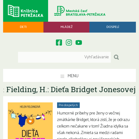
DETI
MLÁDEŽ
DOSPELÍ
MENU
Fielding, H.: Dieťa Bridget Jonesovej
:
Pre dospelých
Humorné príbehy pre ženy o večnej
zmätkárke Bridget, ktorá zistí, že je odrazu
celkom nečakane v tom! Žiadna idylka sa
však nekoná…Zmieta sa medzi radami