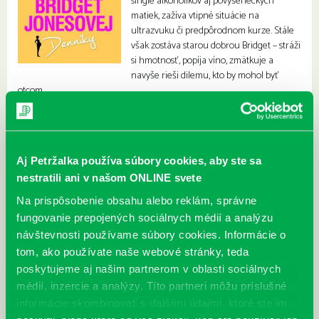
single alkoholikov aj povýšeneckých
matiek, zažíva vtipné situácie na
ultrazvuku či predpôrodnom kurze. Stále
však zostáva starou dobrou Bridget – stráži
si hmotnosť, popíja víno, zmätkuje a
navyše rieši dilemu, kto by mohol byť
otcom.
Aj Petržalka používa súbory cookies, aby ste sa
nestratili ani v našom ONLINE svete
Na prispôsobenie obsahu alebo reklám, správne
fungovanie prepojených sociálnych médií a analýzu
návštevnosti používame súbory cookies. Informácie o
tom, ako používate naše webové stránky, teda
poskytujeme aj našim partnerom v oblasti sociálnych
médií, inzercie a analýzy. Títo partneri môžu príslušné
informácie skombinovať s ďalšími údajmi, ktoré ste im