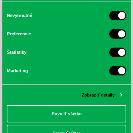
poskytli, alebo ktoré od vás získali, keď ste používali ich
služby.
Výber
Nevyhnutné
súhlasu
McGrath, Andy: Tadej Pogačar:
Bárdy, Peter: Radičová
Prvá biografia najväčšieho
Preferencie
cyklistu modernej doby:
nezastaviteľný
Štatistiky
Marketing
Zobraziť detaily
Povoliť všetko