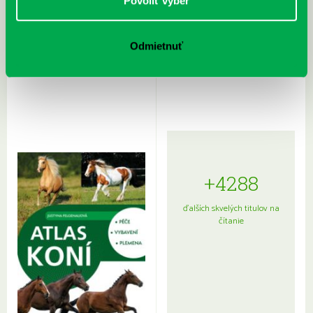
Povoliť výber
Odmietnuť
Rudź, Przemyslaw: Atlas hviezd:
Hardy, Paula: Japonsko na tanieri:
Sprievodca po hviezdnej oblohe
kompletný sprievodca
japonskou kuchyňou a etiketou
+4288
ďalších skvelých titulov na
čítanie