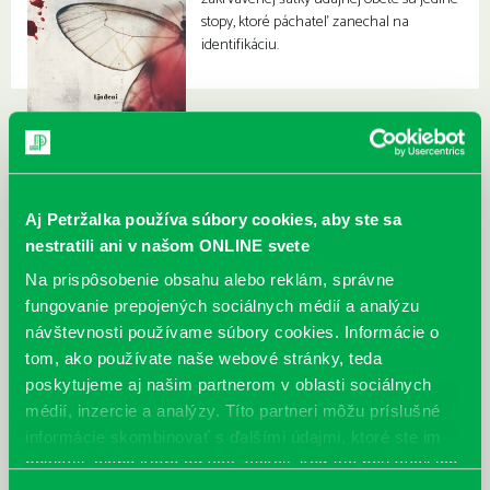
stopy, ktoré páchateľ zanechal na
identifikáciu.
Aj Petržalka používa súbory cookies, aby ste sa
nestratili ani v našom ONLINE svete
Na prispôsobenie obsahu alebo reklám, správne
fungovanie prepojených sociálnych médií a analýzu
návštevnosti používame súbory cookies. Informácie o
tom, ako používate naše webové stránky, teda
poskytujeme aj našim partnerom v oblasti sociálnych
médií, inzercie a analýzy. Títo partneri môžu príslušné
informácie skombinovať s ďalšími údajmi, ktoré ste im
poskytli, alebo ktoré od vás získali, keď ste používali ich
služby.