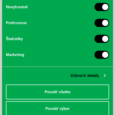
Výber
Nevyhnutné
súhlasu
McGrath, Andy: Tadej Pogačar:
Bárdy, Peter: Radičová
Prvá biografia najväčšieho
cyklistu modernej doby:
nezastaviteľný
Preferencie
Štatistiky
Marketing
Zobraziť detaily
Povoliť všetko
Povoliť výber