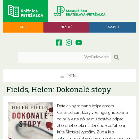
DETI
MLÁDEŽ
DOSPELÍ
MENU
Fields, Helen: Dokonalé stopy
:
Detektívny román s inšpektorom
Callanachom, ktorý v Edingurghu začína
od nuly a na stôl sa mu dostáva prípad
zhoreného tela nájdeného v odľahlom
kúte Škótskej vysočiny. Zub a kus
zakrvavenej šatky údajnej obete sú jediné