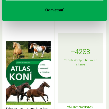
Rudź, Przemyslaw: Atlas hviezd:
Hardy, Paula: Japonsko na tanieri:
Sprievodca po hviezdnej oblohe
kompletný sprievodca
Odmietnuť
japonskou kuchyňou a etiketou
+4288
ďalších skvelých titulov na
čítanie
VŠETKY NOVINKY »
Felgenauová, Justyna: Atlas koní.: