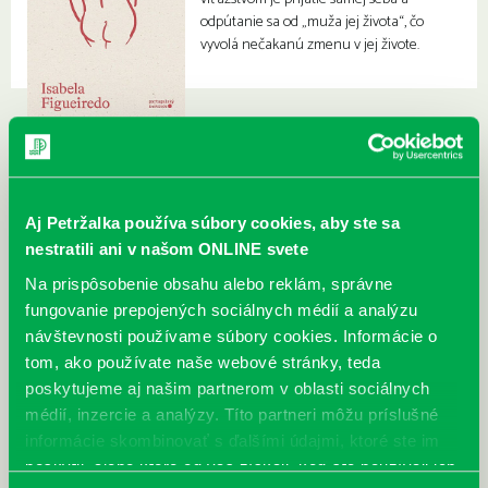
odpútanie sa od „muža jej života“, čo
vyvolá nečakanú zmenu v jej živote.
Aj Petržalka používa súbory cookies, aby ste sa
nestratili ani v našom ONLINE svete
Na prispôsobenie obsahu alebo reklám, správne
fungovanie prepojených sociálnych médií a analýzu
návštevnosti používame súbory cookies. Informácie o
tom, ako používate naše webové stránky, teda
poskytujeme aj našim partnerom v oblasti sociálnych
médií, inzercie a analýzy. Títo partneri môžu príslušné
informácie skombinovať s ďalšími údajmi, ktoré ste im
poskytli, alebo ktoré od vás získali, keď ste používali ich