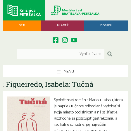
DETI
MLÁDEŽ
DOSPELÍ
MENU
Figueiredo, Isabela: Tučná
:
Spoločenský román s Mariou Luísou, ktorá
je napriek tučnote odhodlaná vydobyť si
svoje miesto pod slnkom a nájsť šťastie.
Rozhodne sa podstúpiť gastrektómiu a
radikálne schudne, jej najväčším
víťazstvom je prijatie samej seba a