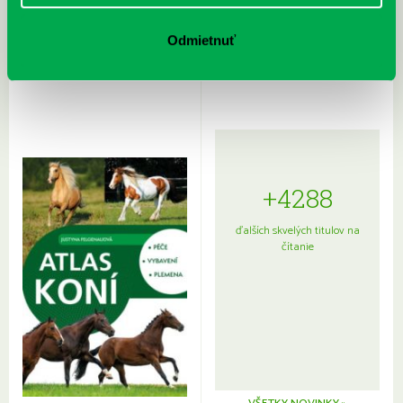
Rudź, Przemyslaw: Atlas hviezd:
Hardy, Paula: Japonsko na tanieri:
Sprievodca po hviezdnej oblohe
kompletný sprievodca
Odmietnuť
japonskou kuchyňou a etiketou
+4288
ďalších skvelých titulov na
čítanie