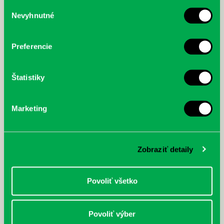
služby.
Výber
Nevyhnutné
súhlasu
McGrath, Andy: Tadej Pogačar:
Bárdy, Peter: Radičová
Prvá biografia najväčšieho
cyklistu modernej doby:
Preferencie
nezastaviteľný
Štatistiky
Marketing
Zobraziť detaily
Povoliť všetko
Povoliť výber