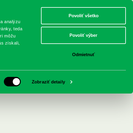
DETI
MLÁDEŽ
DOSPELÍ
Povoliť všetko
 a analýzu
ránky, teda
Povoliť výber
eri môžu
NICI
FEDINOVA
KONTAKTY
s získali,
Odmietnuť
Zobraziť detaily