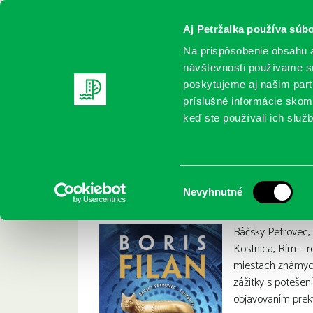
Aj Petržalka používa súbo
Na prispôsobenie obsahu a
návštevnosti používame sú
poskytujeme aj našim partn
REGISTRUJTE SA
ONLINE KATALÓ
príslušné informácie skomb
keď ste používali ich služb
Domov
Nové knihy
Filan, B.: Káva od Felliniho.
Filan, B.: Káva od F
:
Výber
Nevyhnutné
súhlasu
Báčsky Petrovec, 
Kostnica, Rím – 
miestach známych
zážitky s potešen
objavovaním prekv