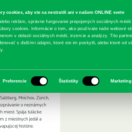
ry cookies, aby ste sa nestratili ani v našom ONLINE svete
lebo reklám, správne fungovanie prepojených sociálnych médií
bory cookies. Informácie o tom, ako používate naše webové st
erom v oblasti sociálnych médií, inzercie a analýzy. Títo partn
GY
SLUŽBY
PODUJATIA
POBOČKY
O KNIŽ
inovať s ďalšími údajmi, ktoré ste im poskytli, alebo ktoré od vá
y.
elliniho.
Preferencie
Štatistiky
Marketing
Salzburg, Mníchov, Zürich,
rozprávanie o neznámych
 miest. Spája tulácke
ím z miestnych jedál a
apujúcej histórie.