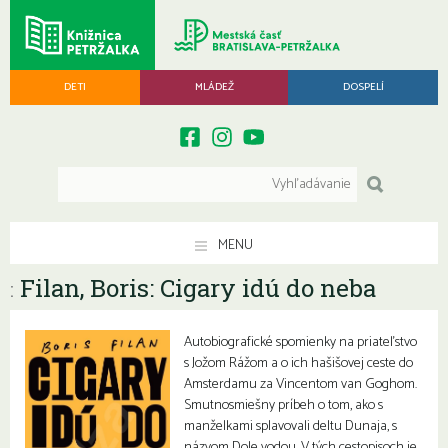
DETI
MLÁDEŽ
DOSPELÍ
MENU
Filan, Boris: Cigary idú do neba
:
Autobiografické spomienky na priateľstvo
s Jožom Rážom a o ich hašišovej ceste do
Amsterdamu za Vincentom van Goghom.
Smutnosmiešny príbeh o tom, ako s
manželkami splavovali deltu Dunaja, s
názvom Dole vodou. V tých cestopisoch je