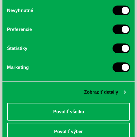
služby.
Výber
Nevyhnutné
súhlasu
McGrath, Andy: Tadej Pogačar:
Bárdy, Peter: Radičová
Prvá biografia najväčšieho
cyklistu modernej doby:
Preferencie
nezastaviteľný
Štatistiky
Marketing
Zobraziť detaily
Povoliť všetko
Povoliť výber