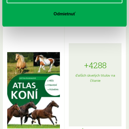
Rudź, Przemyslaw: Atlas hviezd:
Hardy, Paula: Japonsko na tanieri:
Sprievodca po hviezdnej oblohe
kompletný sprievodca
Odmietnuť
japonskou kuchyňou a etiketou
+4288
ďalších skvelých titulov na
čítanie