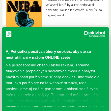
veľa vecí, ktoré by autor nedokázal
nahradiť. Tak ich len osviežil a pokúsil sa
napísať úvod.
Aj Petržalka používa súbory cookies, aby ste sa
nestratili ani v našom ONLINE svete
Na prispôsobenie obsahu alebo reklám, správne
fungovanie prepojených sociálnych médií a analýzu
návštevnosti používame súbory cookies. Informácie o
tom, ako používate naše webové stránky, teda
poskytujeme aj našim partnerom v oblasti sociálnych
médií, inzercie a analýzy. Títo partneri môžu príslušné
informácie skombinovať s ďalšími údajmi, ktoré ste im
poskytli, alebo ktoré od vás získali, keď ste používali ich