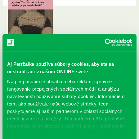
Aj Petržalka používa súbory cookies, aby ste sa
nestratili ani v našom ONLINE svete
Na prispôsobenie obsahu alebo reklám, správne
fungovanie prepojených sociálnych médií a analýzu
návštevnosti používame súbory cookies. Informácie o
tom, ako používate naše webové stránky, teda
poskytujeme aj našim partnerom v oblasti sociálnych
médií, inzercie a analýzy. Títo partneri môžu príslušné
informácie skombinovať s ďalšími údajmi, ktoré ste im
poskytli, alebo ktoré od vás získali, keď ste používali ich