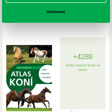
Rudź, Przemyslaw: Atlas hviezd:
Hardy, Paula: Japonsko na tanieri:
Sprievodca po hviezdnej oblohe
kompletný sprievodca
Odmietnuť
japonskou kuchyňou a etiketou
+4288
ďalších skvelých titulov na
čítanie