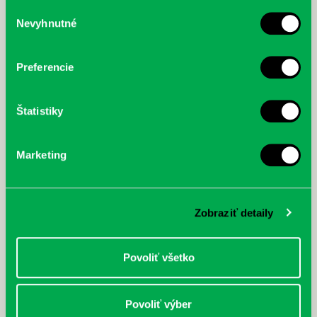
služby.
Výber
Nevyhnutné
súhlasu
McGrath, Andy: Tadej Pogačar:
Bárdy, Peter: Radičová
Prvá biografia najväčšieho
cyklistu modernej doby:
Preferencie
nezastaviteľný
Štatistiky
Marketing
Zobraziť detaily
Povoliť všetko
Povoliť výber