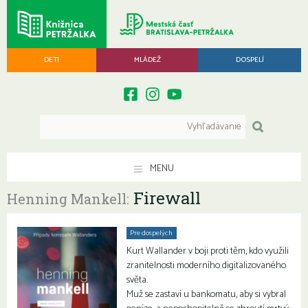
DETI
MLÁDEŽ
DOSPELÍ
MENU
Firewall
Henning Mankell:
Pre dospelých
Kurt Wallander v boji proti těm, kdo využili
zranitelnosti moderního digitalizovaného
světa.
Muž se zastaví u bankomatu, aby si vybral