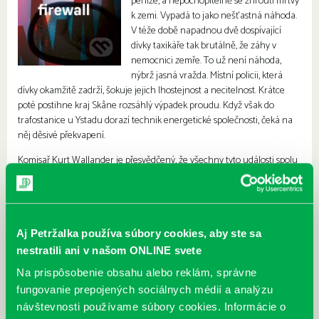
peníze, a nepochopitelně se zhroutí mrtvý
k zemi. Vypadá to jako nešťastná náhoda.
V téže době napadnou dvě dospívající
dívky taxikáře tak brutálně, že záhy v
nemocnici zemře. To už není náhoda,
nýbrž jasná vražda. Místní policii, která
dívky okamžitě zadrží, šokuje jejich lhostejnost a necitelnost. Krátce
poté postihne kraj Skåne rozsáhlý výpadek proudu. Když však do
trafostanice u Ystadu dorazí technik energetické společnosti, čeká na
něj děsivé překvapení.
Komisař Kurt Wallander je přesvědčený, že všechny tyto události spolu
nějak souvisejí. Jenže stopy vedou k jistému počítači a komisař není
zrovna fanouškem moderní techniky. Musí se spolehnout na jiné, což
se mu vůbec nezamlouvá. Wallander ví, že čas nemilosrdně ubíhá.
Případ nabírá katastrofických rozměrů, pachatel se ukrývá v anonymitě
Aj Petržalka používa súbory cookies, aby ste sa
kyberprostoru a před policií je neustále o krok napřed…
nestratili ani v našom ONLINE svete
Na prispôsobenie obsahu alebo reklám, správne
fungovanie prepojených sociálnych médií a analýzu
návštevnosti používame súbory cookies. Informácie o