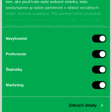
tom, ako používate naše webové stránky, teda
poskytujeme aj našim partnerom v oblasti sociálnych
médií, inzercie a analýzy. Títo partneri môžu príslušné
informácie skombinovať s ďalšími údajmi, ktoré ste im
poskytli, alebo ktoré od vás získali, keď ste používali ich
služby.
Výber
Nevyhnutné
súhlasu
Preferencie
Štatistiky
McGrath, Andy: Tadej Pogačar:
Bárdy, Peter: Radičová
Prvá biografia najväčšieho
cyklistu modernej doby:
Marketing
nezastaviteľný
Zobraziť detaily