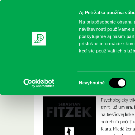
Aj Petržalka používa súbo
Na prispôsobenie obsahu a
návštevnosti používame sú
poskytujeme aj našim partn
REGISTRUJTE SA
ONLINE KATALÓ
príslušné informácie skomb
keď ste používali ich služb
Domov
Nové knihy
Fitzek, S.: Cesta domov
Fitzek, S.: Cesta d
:
Výber
Nevyhnutné
súhlasu
Psychologický tri
smrti, už umiera.
na tiesňovej link
potrebujú počuť u
Klara. Mladá žena