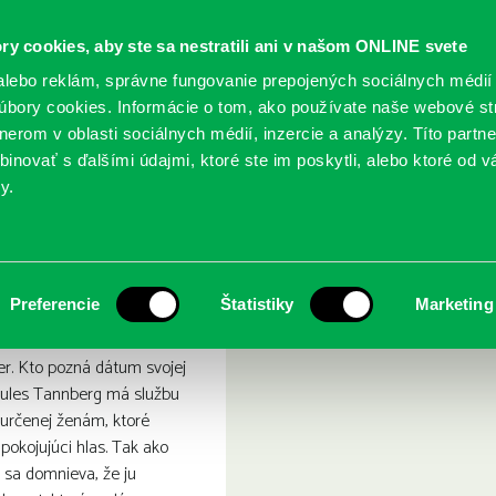
ry cookies, aby ste sa nestratili ani v našom ONLINE svete
lebo reklám, správne fungovanie prepojených sociálnych médií
bory cookies. Informácie o tom, ako používate naše webové st
erom v oblasti sociálnych médií, inzercie a analýzy. Títo partn
GY
SLUŽBY
PODUJATIA
POBOČKY
O KNIŽ
inovať s ďalšími údajmi, ktoré ste im poskytli, alebo ktoré od vá
y.
omov
Preferencie
Štatistiky
Marketing
ler. Kto pozná dátum svojej
 Jules Tannberg má službu
e určenej ženám, ktoré
pokojujúci hlas. Tak ako
 sa domnieva, že ju