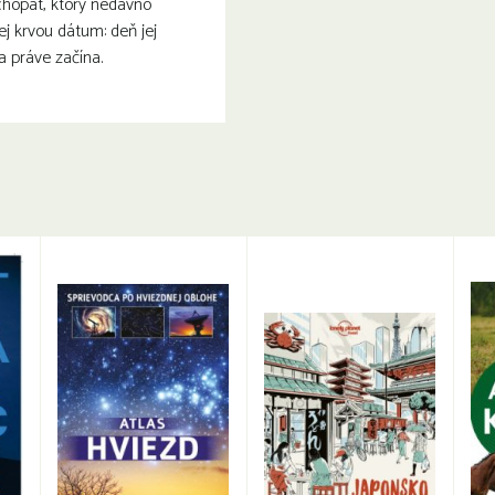
chopat, ktorý nedávno
ej krvou dátum: deň jej
a práve začína.