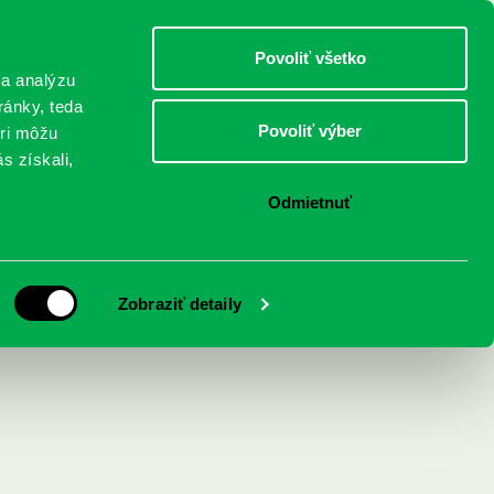
DETI
MLÁDEŽ
DOSPELÍ
Povoliť všetko
 a analýzu
ránky, teda
Povoliť výber
eri môžu
NICI
FEDINOVA
KONTAKTY
s získali,
Odmietnuť
Zobraziť detaily