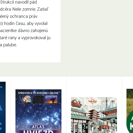
štrukcií navodil pád
o dcéra Nele zomrie. Zatiaľ
alený ochranca práv
13 hodín času, aby vyvolal
 pacientke dávno zahojenú
staré rany a vyprovokoval ju
a palube.