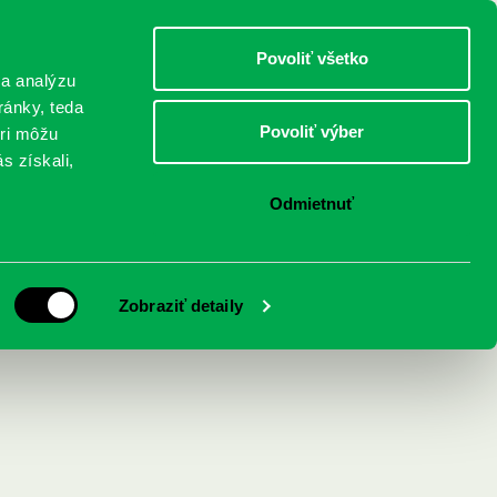
DETI
MLÁDEŽ
DOSPELÍ
Povoliť všetko
 a analýzu
ránky, teda
Povoliť výber
eri môžu
NICI
FEDINOVA
KONTAKTY
s získali,
Odmietnuť
Zobraziť detaily