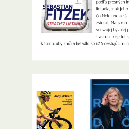
podľa presných in
lietadla, inak jeh
čo Nele unesie ši
zvierat, Mats má 
vo svojej bývalej
traumu, rozjatril 
k tomu, aby zničila lietadlo so 626 cestujúcimi n