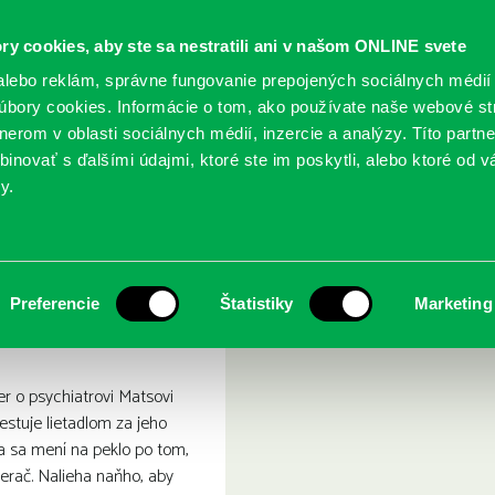
ry cookies, aby ste sa nestratili ani v našom ONLINE svete
lebo reklám, správne fungovanie prepojených sociálnych médií
bory cookies. Informácie o tom, ako používate naše webové st
erom v oblasti sociálnych médií, inzercie a analýzy. Títo partn
GY
SLUŽBY
PODUJATIA
POBOČKY
O KNIŽ
inovať s ďalšími údajmi, ktoré ste im poskytli, alebo ktoré od vá
y.
7A
trach z lietania 7A
Preferencie
Štatistiky
Marketing
er o psychiatrovi Matsovi
estuje lietadlom za jeho
a sa mení na peklo po tom,
erač. Nalieha naňho, aby