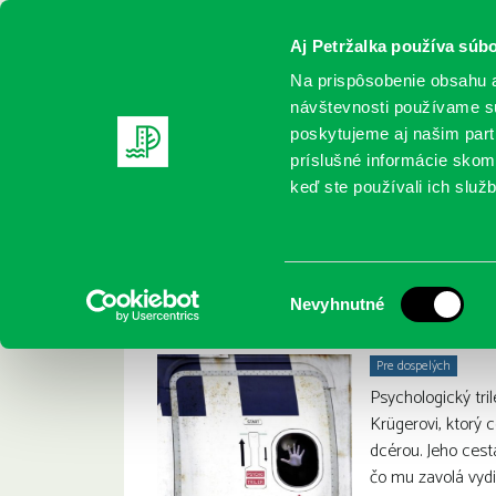
Aj Petržalka používa súbo
Na prispôsobenie obsahu a
návštevnosti používame sú
poskytujeme aj našim partn
REGISTRUJTE SA
ONLINE KATALÓ
príslušné informácie skomb
keď ste používali ich služb
Domov
Nové knihy
Fitzek, Sebastian: Strach z lietania 
Fitzek, Sebastian: S
:
Výber
Nevyhnutné
súhlasu
Pre dospelých
Psychologický tril
Krügerovi, ktorý c
dcérou. Jeho cest
čo mu zavolá vydi