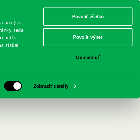
DETI
MLÁDEŽ
DOSPELÍ
Povoliť všetko
 a analýzu
ránky, teda
Povoliť výber
eri môžu
NICI
FEDINOVA
KONTAKTY
s získali,
Odmietnuť
Zobraziť detaily