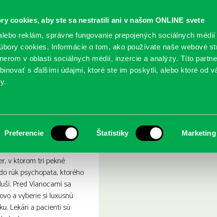
ry cookies, aby ste sa nestratili ani v našom ONLINE svete
lebo reklám, správne fungovanie prepojených sociálnych médií
bory cookies. Informácie o tom, ako používate naše webové st
erom v oblasti sociálnych médií, inzercie a analýzy. Títo partn
GY
SLUŽBY
PODUJATIA
POBOČKY
O KNIŽ
inovať s ďalšími údajmi, ktoré ste im poskytli, alebo ktoré od vá
y.
lodej duší
Preferencie
Štatistiky
Marketing
er, v ktorom tri pekné
do rúk psychopata, ktorého
duší. Pred Vianocami sa
lovo a vyberie si luxusnú
iku. Lekári a pacienti sú