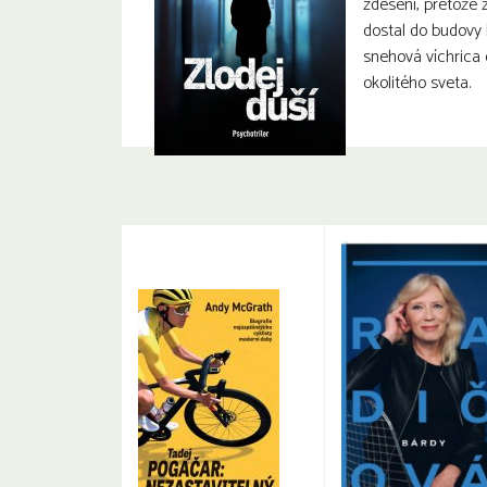
zdesení, pretože
dostal do budovy 
snehová víchrica 
okolitého sveta.