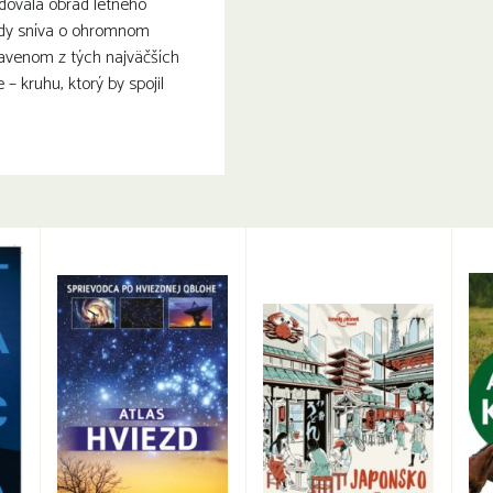
dovala obrad letného
edy sníva o ohromnom
venom z tých najväčších
– kruhu, ktorý by spojil