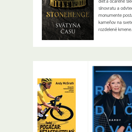
dieťa očarene sle
slnovratu a odvt
monumente posta
kameňov na svete 
rozdelené kmene.