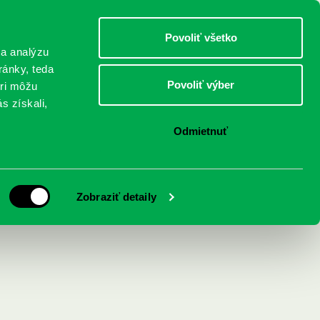
DETI
MLÁDEŽ
DOSPELÍ
Povoliť všetko
 a analýzu
ránky, teda
Povoliť výber
eri môžu
NICI
FEDINOVA
KONTAKTY
s získali,
Odmietnuť
Zobraziť detaily