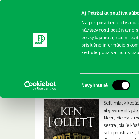
Aj Petržalka používa súbo
Na prispôsobenie obsahu a
návštevnosti používame sú
poskytujeme aj našim partn
REGISTRUJTE SA
ONLINE KATALÓ
príslušné informácie skomb
keď ste používali ich služb
Domov
Nové knihy
Follett, Ken: Stonehenge : svätyňa 
Follett, Ken: Stone
:
Výber
Nevyhnutné
súhlasu
Seft, mladý kopáč
aby vymenil vydol
Neen, dievča z ro
sestra Joia je kňa
schopnosti viesť 