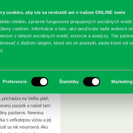
ry cookies, aby ste sa nestratili ani v našom ONLINE svete
lebo reklám, správne fungovanie prepojených sociálnych médií
bory cookies. Informácie o tom, ako používate naše webové st
erom v oblasti sociálnych médií, inzercie a analýzy. Títo partn
GY
SLUŽBY
PODUJATIA
POBOČKY
O KNIŽ
inovať s ďalšími údajmi, ktoré ste im poskytli, alebo ktoré od vá
y.
času
henge : svätyňa času
Preferencie
Štatistiky
Marketing
, prichádza na Veľkú pláň,
ovaný pazúrik a našiel tam
diny pastierov. Neenina
žka s veľkolepou víziou a jej
ľudí sa nik nevyrovná. Ako