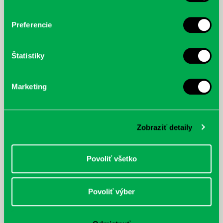
nezastaviteľný
Preferencie
Štatistiky
Marketing
Zobraziť detaily
Povoliť všetko
Povoliť výber
Rudź, Przemyslaw: Atlas hviezd:
Hardy, Paula: Japonsko na tanieri:
Sprievodca po hviezdnej oblohe
kompletný sprievodca
japonskou kuchyňou a etiketou