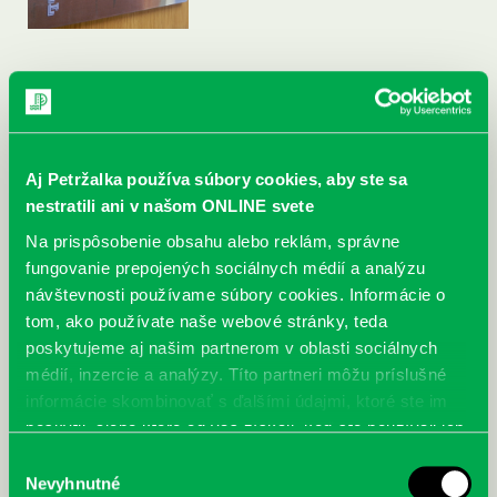
Aj Petržalka používa súbory cookies, aby ste sa
nestratili ani v našom ONLINE svete
Na prispôsobenie obsahu alebo reklám, správne
fungovanie prepojených sociálnych médií a analýzu
návštevnosti používame súbory cookies. Informácie o
tom, ako používate naše webové stránky, teda
poskytujeme aj našim partnerom v oblasti sociálnych
médií, inzercie a analýzy. Títo partneri môžu príslušné
informácie skombinovať s ďalšími údajmi, ktoré ste im
poskytli, alebo ktoré od vás získali, keď ste používali ich
McGrath, Andy: Tadej Pogačar:
Bárdy, Peter: Radičová
služby.
Výber
Prvá biografia najväčšieho
Nevyhnutné
súhlasu
cyklistu modernej doby: