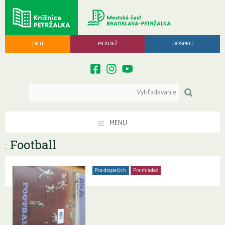
DETI
MLÁDEŽ
DOSPELÍ
MENU
Football
:
Pre dospelých
Pre mládež