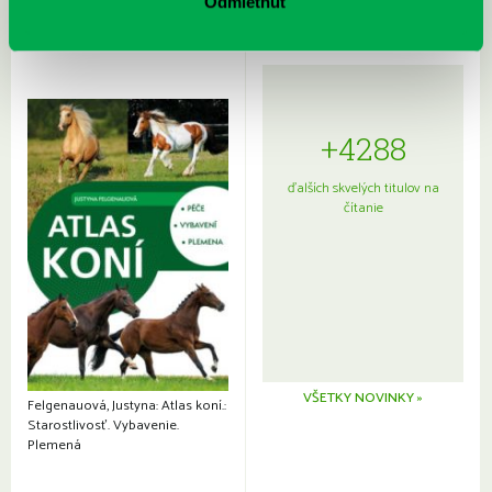
Odmietnuť
+4288
ďalších skvelých titulov na
čítanie
VŠETKY NOVINKY »
Felgenauová, Justyna: Atlas koní.:
Starostlivosť. Vybavenie.
Plemená