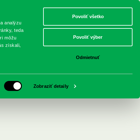
DETI
MLÁDEŽ
DOSPELÍ
Povoliť všetko
 a analýzu
ránky, teda
Povoliť výber
eri môžu
NICI
FEDINOVA
KONTAKTY
s získali,
Odmietnuť
opnej veľmoci k
Zobraziť detaily