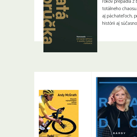
rokov prepadla z 
totálneho chaosu
aj páchateľoch, p
histórii aj súčasnos