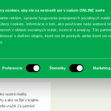
ry cookies, aby ste sa nestratili ani v našom ONLINE svete
lebo reklám, správne fungovanie prepojených sociálnych médií
bory cookies. Informácie o tom, ako používate naše webové st
erom v oblasti sociálnych médií, inzercie a analýzy. Títo partn
GY
SLUŽBY
PODUJATIA
POBOČKY
O KNIŽ
inovať s ďalšími údajmi, ktoré ste im poskytli, alebo ktoré od vá
y.
uela : od ropnej veľmoci k úpadku ľudskej civilizácie
 horúčka : Venezuela : od r
Preferencie
Štatistiky
Marketing
izácie
ko vyzerá realita
u a ako sa žije v krajine,
edla vraždí. Za pätnásť