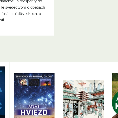
blahobytu a prosperity do
. Je svedectvom o obetiach
ríčinách aj dôsledkoch, o
ti.